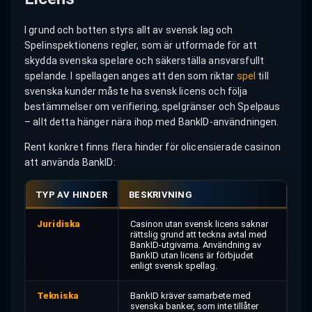
I grund och botten styrs allt av svensk lag och
Spelinspektionens regler, som är utformade för att
skydda svenska spelare och säkerställa ansvarsfullt
spelande. I spellagen anges att den som riktar
spel
till
svenska kunder måste ha svensk licens och följa
bestämmelser om verifiering, spelgränser och Spelpaus
– allt detta hänger nära ihop med BankID-användningen.
Rent konkret finns flera hinder för olicensierade casinon
att använda BankID:
TYP AV HINDER
BESKRIVNING
Juridiska
Casinon utan svensk licens saknar
rättslig grund att teckna avtal med
BankID-utgivarna. Användning av
BankID utan licens är förbjudet
enligt svensk spellag.
Tekniska
BankID kräver samarbete med
svenska banker, som inte tillåter