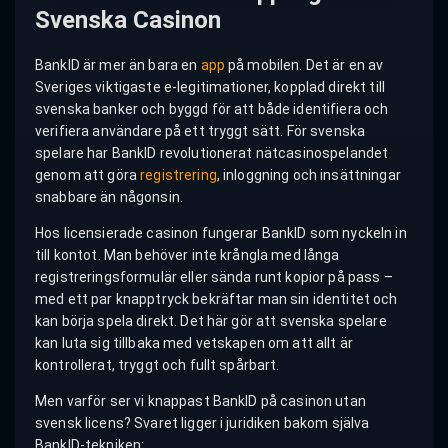
Svenska Casinon
BankID är mer än bara en
app
på mobilen. Det är en av
Sveriges viktigaste e-legitimationer, kopplad direkt till
svenska banker och byggd för att både identifiera och
verifiera användare på ett tryggt sätt. För svenska
spelare har BankID revolutionerat nätcasinospelandet
genom att göra
registrering
, inloggning och insättningar
snabbare än någonsin.
Hos licensierade casinon fungerar BankID som nyckeln in
till kontot. Man behöver inte krångla med långa
registreringsformulär eller sända runt kopior på pass –
med ett par knapptryck bekräftar man sin identitet och
kan börja spela direkt. Det här gör att svenska spelare
kan luta sig tillbaka med vetskapen om att allt är
kontrollerat, tryggt och fullt spårbart.
Men varför ser vi knappast BankID på casinon utan
svensk licens? Svaret ligger i juridiken bakom själva
BankID-tekniken: