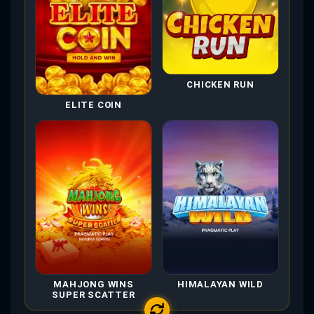
CHICKEN RUN
ELITE COIN
MAHJONG WINS
HIMALAYAN WILD
SUPER SCATTER