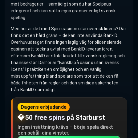
mot bedrägerier – samtidigt som du har Spelpaus
integrerat och kan sätta egna gränser enligt svensk
spellag.
Men hur är det med Spin-casinon utan svensk licens? Där
finns det en hård gräns – de kan inte använda BankID.
Överhuvudtaget finns ingen laglig väg för olicensierade
casinon att teckna avtal med BankID-leverantören,
eftersom BankID är strikt knutet till svensk reglering och
finanssektor. Därför är “BankID på casino utan svensk
licens” i praktiken en omöjlighet och en vanlig
missuppfattning bland spelare som tror att de kan få
både friheten från regler och den smidiga säkerheten
från BankID samtidigt.
Dagens erbjudande
💎
50 free spins på Starburst
Ingen insättning krävs – börja spela direkt
och behåll dina vinster.