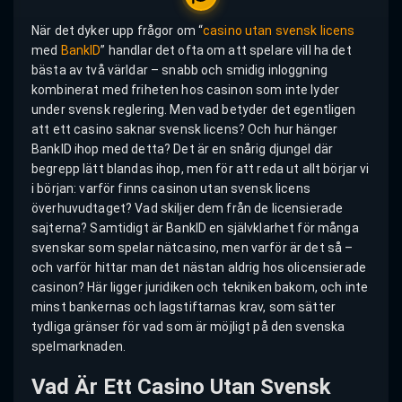
När det dyker upp frågor om “
casino utan svensk licens
med
BankID
” handlar det ofta om att spelare vill ha det
bästa av två världar – snabb och smidig inloggning
kombinerat med friheten hos casinon som inte lyder
under svensk reglering. Men vad betyder det egentligen
att ett casino saknar svensk licens? Och hur hänger
BankID ihop med detta? Det är en snårig djungel där
begrepp lätt blandas ihop, men för att reda ut allt börjar vi
i början: varför finns casinon utan svensk licens
överhuvudtaget? Vad skiljer dem från de licensierade
sajterna? Samtidigt är BankID en självklarhet för många
svenskar som spelar nätcasino, men varför är det så –
och varför hittar man det nästan aldrig hos olicensierade
casinon? Här ligger juridiken och tekniken bakom, och inte
minst bankernas och lagstiftarnas krav, som sätter
tydliga gränser för vad som är möjligt på den svenska
spelmarknaden.
Vad Är Ett Casino Utan Svensk