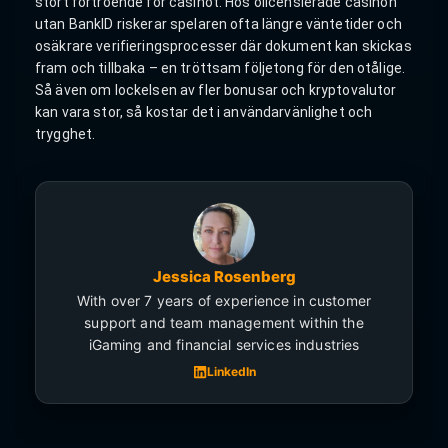
stort förtroende för casinot. Hos olicensierade casinon
utan BankID riskerar spelaren ofta längre väntetider och
osäkrare verifieringsprocesser där dokument kan skickas
fram och tillbaka – en tröttsam följetong för den otålige.
Så även om lockelsen av fler bonusar och kryptovalutor
kan vara stor, så kostar det i användarvänlighet och
trygghet.
Jessica Rosenberg
With over 7 years of experience in customer
support and team management within the
iGaming and financial services industries
LinkedIn