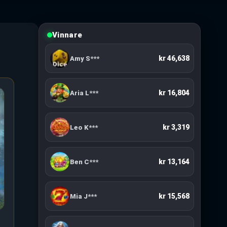
Vinnare
kr 6,849
Ethan S***
kr 46,638
Amy S***
kr 16,804
Aria L***
kr 3,319
Leo K***
kr 13,164
Ben C***
S