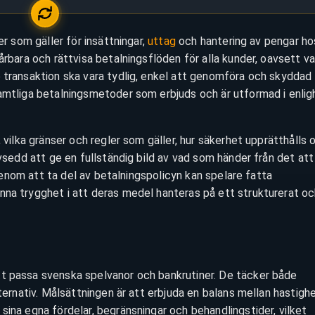
er som gäller för insättningar,
uttag
och hantering av pengar ho
årbara och rättvisa betalningsflöden för alla kunder, oavsett va
e transaktion ska vara tydlig, enkel att genomföra och skyddad
samtliga betalningsmetoder som erbjuds och är utformad i enlig
, vilka gränser och regler som gäller, hur säkerhet upprätthålls 
avsedd att ge en fullständig bild av vad som händer från det att
 Genom att ta del av betalningspolicyn kan spelare fatta
nna trygghet i att deras medel hanteras på ett strukturerat o
tt passa svenska spelvanor och bankrutiner. De täcker både
lternativ. Målsättningen är att erbjuda en balans mellan hastighe
sina egna fördelar, begränsningar och behandlingstider, vilket