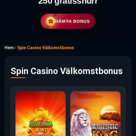
250 gratissnurr
HÄMTA BONUS
Hem
Spin Casino Välkomstbonus
Spin Casino Välkomstbonus