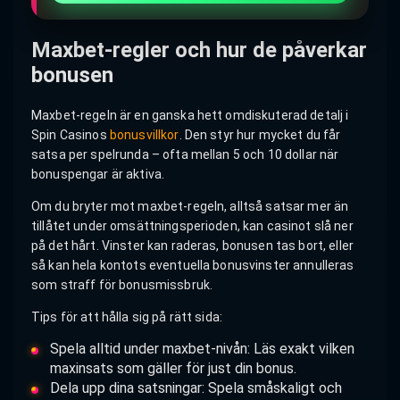
Maxbet-regler och hur de påverkar
bonusen
Maxbet-regeln är en ganska hett omdiskuterad detalj i
Spin Casinos
bonusvillkor
. Den styr hur mycket du får
satsa per spelrunda – ofta mellan 5 och 10 dollar när
bonuspengar är aktiva.
Om du bryter mot maxbet-regeln, alltså satsar mer än
tillåtet under omsättningsperioden, kan casinot slå ner
på det hårt. Vinster kan raderas, bonusen tas bort, eller
så kan hela kontots eventuella bonusvinster annulleras
som straff för bonusmissbruk.
Tips för att hålla sig på rätt sida:
Spela alltid under maxbet-nivån: Läs exakt vilken
maxinsats som gäller för just din bonus.
Dela upp dina satsningar: Spela småskaligt och