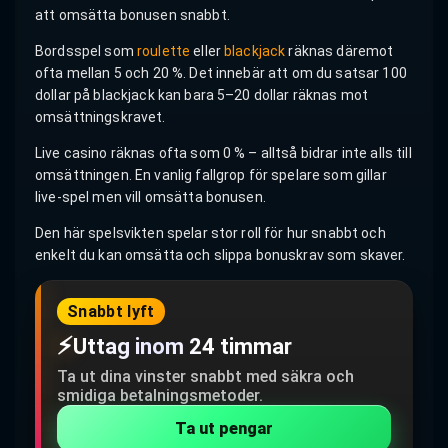
att omsätta bonusen snabbt.
Bordsspel som
roulette
eller
blackjack
räknas däremot
ofta mellan 5 och 20 %. Det innebär att om du satsar 100
dollar på blackjack kan bara 5–20 dollar räknas mot
omsättningskravet.
Live casino räknas ofta som 0 % – alltså bidrar inte alls till
omsättningen. En vanlig fallgrop för spelare som gillar
live-spel men vill omsätta bonusen.
Den här spelsvikten spelar stor roll för hur snabbt och
enkelt du kan omsätta och slippa bonuskrav som skaver.
Snabbt lyft
⚡
Uttag inom 24 timmar
Ta ut dina vinster snabbt med säkra och
smidiga betalningsmetoder.
Ta ut pengar