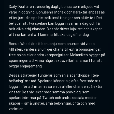
Daily Deal är en personlig daglig bonus som erbjuds vid
varje inloggning. Bonusens storlek och karaktär anpassas
efter just din spelhistorik, insättningar och aktivitet. Det
betyder att två spelare kan logga in samma dag och få
helt olika erbjudanden. Det här driver lojalitet och skapar
ett incitament att komma tillbaka dag efter dag.
Bonus Wheel är ett bonushjul som snurras vid vissa
tillfällen, vardera snurr ger chans till extra bonuspengar,
free spins eller andra kampanjpriser. Mekaniken bygger på
spänningen att vinna något extra, vilket är smart för att
bygga engagemang.
Dessa strategier fungerar som en slags “droppa-liten-
belöning” metod. Spelarna känner sig ofta frestade att
logga in för att inte missa en deal eller chansen på extra
vinster. Det här leker med samma psykologi som
spelarströmmar på Twitch och andra sociala medier
skapar – små vinster, små belöningar, ofta och med
variation.