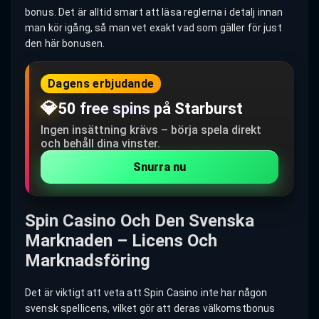
bonus. Det är alltid smart att läsa reglerna i detalj innan
man kör igång, så man vet exakt vad som gäller för just
den här bonusen.
Dagens erbjudande
💎
50 free spins på Starburst
Ingen insättning krävs – börja spela direkt
och behåll dina vinster.
Snurra nu
Spin Casino Och Den Svenska
Marknaden – Licens Och
Marknadsföring
Det är viktigt att veta att Spin Casino inte har någon
svensk spellicens, vilket gör att deras välkomstbonus