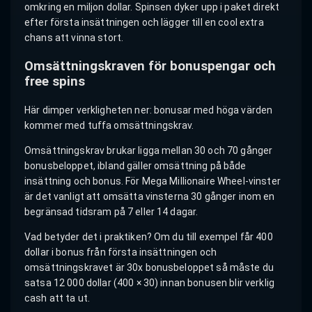
omkring en miljon dollar. Spinsen dyker upp i paket direkt
efter första insättningen och lägger till en cool extra
chans att vinna stort.
Omsättningskraven för bonuspengar och
free spins
Här dimper verkligheten ner: bonusar med höga värden
kommer med tuffa omsättningskrav.
Omsättningskrav brukar ligga mellan 30 och 70 gånger
bonusbeloppet, ibland gäller omsättning på både
insättning och bonus. För Mega Millionaire Wheel-vinster
är det vanligt att omsätta vinsterna 30 gånger inom en
begränsad tidsram på 7 eller 14 dagar.
Vad betyder det i praktiken? Om du till exempel får 400
dollar i bonus från första insättningen och
omsättningskravet är 30x bonusbeloppet så måste du
satsa 12 000 dollar (400 × 30) innan bonusen blir verklig
cash att ta ut.