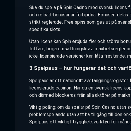
Ska du spela på Spin Casino med svensk licens f
och reload-bonusar är förbjudna. Bonusen delas 
strikt reglerade. Free spins som ges ut på svenska
specifika slots.
Utan licens kan Spin erbjuda fler och större bonu
tuffare; höga omsättningskrav, maxbetsregler oc
icke-licensierade versioner kan låta frestande, 
3 Spelpaus – hur fungerar det och varför
Spelpaus är ett nationellt avstängningsregister f
licensierade casinon. Har du en svensk licens kop
och därmed blockeras från alla aktörer på mark
Viktig poäng: om du spelar på Spin Casino utan sv
problemspelande utan att ha tillgång till den e
Spelpaus ett viktigt trygghetsverktyg för många