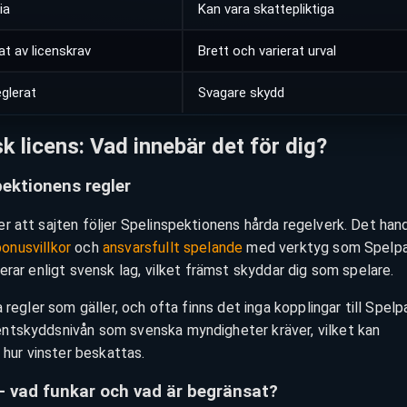
ia
Kan vara skattepliktiga
t av licenskrav
Brett och varierat urval
eglerat
Svagare skydd
 licens: Vad innebär det för dig?
pektionens regler
 att sajten följer Spelinspektionens hårda regelverk. Det hand
bonusvillkor
och
ansvarsfullt spelande
med verktyg som Spelpa
erar enligt svensk lag, vilket främst skyddar dig som spelare.
 regler som gäller, och ofta finns det inga kopplingar till Spelp
ntskyddsnivån som svenska myndigheter kräver, vilket kan
 hur vinster beskattas.
 – vad funkar och vad är begränsat?