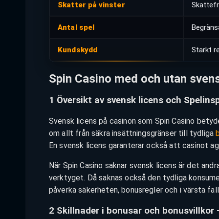
Skatter på vinster
Skattefr
Antal spel
Begränsa
Kundskydd
Starkt r
Spin Casino med och utan svensk
1 Översikt av svensk licens och Spelins
Svensk licens på casinon som Spin Casino betyder
om allt från säkra insättningsgränser till tydliga
En svensk licens garanterar också att casinot ag
När Spin Casino saknar svensk licens är det andra
verktyget. Då saknas också den tydliga konsume
påverka säkerheten, bonusregler och i värsta fall
2 Skillnader i bonusar och bonusvillkor