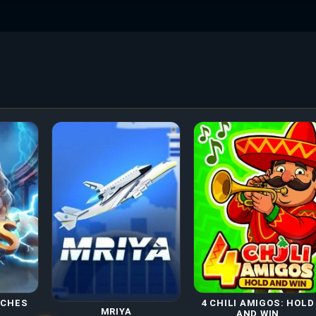
ICHES
4 CHILI AMIGOS: HOLD
MRIYA
AND WIN