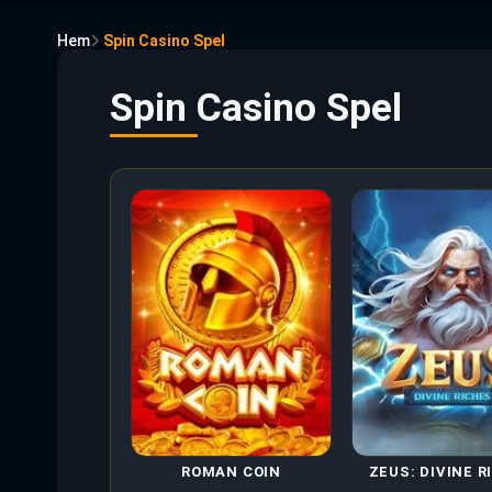
Hem
Spin Casino Spel
Spin Casino Spel
ROMAN COIN
ZEUS: DIVINE R