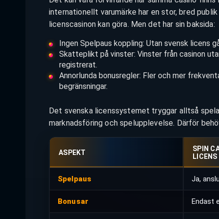
internationellt varumärke har en stor, bred publi
licenscasinon kan göra. Men det har sin baksida:
Ingen Spelpaus koppling: Utan svensk licens gå
Skatteplikt på vinster: Vinster från casinon ut
registrerat.
Annorlunda bonusregler: Fler och mer frekvent
begränsningar.
Det svenska licenssystemet tryggar alltså spela
marknadsföring och spelupplevelse. Därför behöv
SPIN C
ASPEKT
LICENS
Spelpaus
Ja, ansl
Bonusar
Endast 