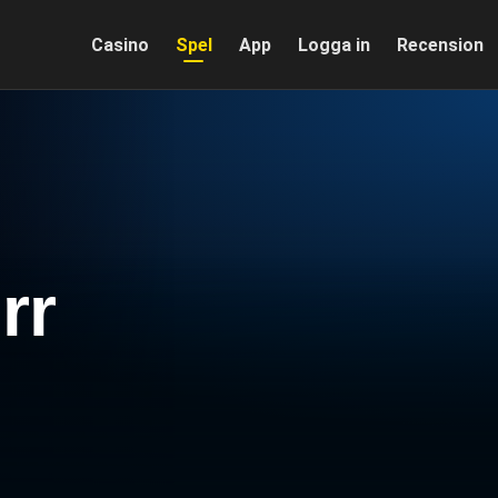
Casino
Spel
App
Logga in
Recension
rr