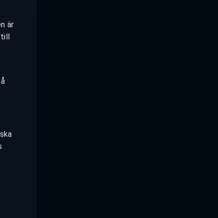
n är
ill
på
nska
s