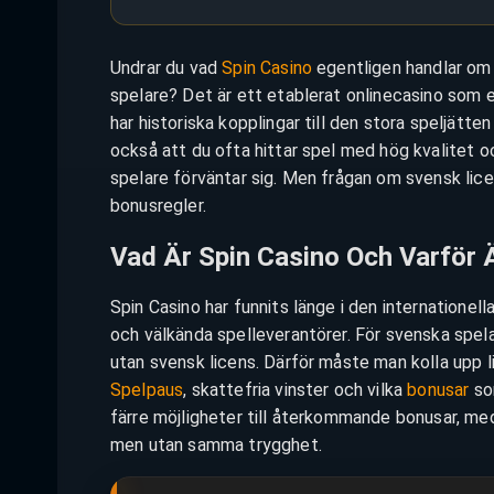
Undrar du vad
Spin Casino
egentligen handlar om 
spelare? Det är ett etablerat onlinecasino som er
har historiska kopplingar till den stora speljätt
också att du ofta hittar spel med hög kvalitet o
spelare förväntar sig. Men frågan om svensk licens
bonusregler.
Vad Är Spin Casino Och Varför 
Spin Casino har funnits länge i den internationel
och välkända spelleverantörer. För svenska spela
utan svensk licens. Därför måste man kolla upp 
Spelpaus
, skattefria vinster och vilka
bonusar
som
färre möjligheter till återkommande bonusar, med
men utan samma trygghet.