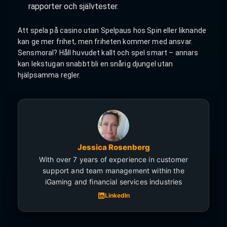
rapporter och självtester.
Att spela på casino utan Spelpaus hos Spin eller liknande
kan ge mer frihet, men friheten kommer med ansvar.
Sensmoral? Håll huvudet kallt och spel smart – annars
kan lekstugan snabbt bli en snårig djungel utan
hjälpsamma regler.
Jessica Rosenberg
With over 7 years of experience in customer
support and team management within the
iGaming and financial services industries
LinkedIn