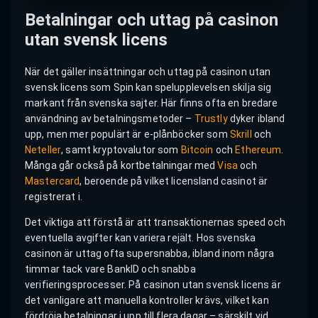
Betalningar och uttag på casinon
utan svensk licens
När det gäller insättningar och uttag på casinon utan
svensk licens som Spin kan spelupplevelsen skilja sig
markant från svenska sajter. Här finns ofta en bredare
användning av betalningsmetoder –
Trustly
dyker ibland
upp, men mer populärt är e-plånböcker som
Skrill
och
Neteller
, samt kryptovalutor som
Bitcoin
och
Ethereum
.
Många går också på kortbetalningar med
Visa
och
Mastercard
, beroende på vilket licensland casinot är
registrerat i.
Det viktiga att förstå är att transaktionernas speed och
eventuella avgifter kan variera rejält. Hos svenska
casinon är uttag ofta supersnabba, ibland inom några
timmar tack vare BankID och snabba
verifieringsprocesser. På casinon utan svensk licens är
det vanligare att manuella kontroller krävs, vilket kan
fördröja betalningar i upp till flera dagar – särskilt vid