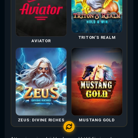
TRITON'S REALM
AVIATOR
MUSTANG GOLD
ZEUS: DIVINE RICHES