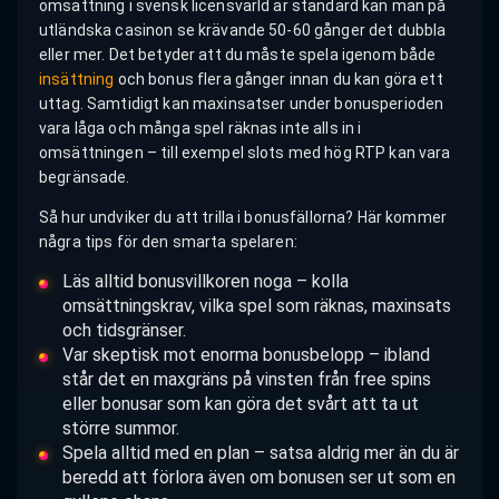
omsättning i svensk licensvärld är standard kan man på
utländska casinon se krävande 50-60 gånger det dubbla
eller mer. Det betyder att du måste spela igenom både
insättning
och bonus flera gånger innan du kan göra ett
uttag. Samtidigt kan maxinsatser under bonusperioden
vara låga och många spel räknas inte alls in i
omsättningen – till exempel slots med hög RTP kan vara
begränsade.
Så hur undviker du att trilla i bonusfällorna? Här kommer
några tips för den smarta spelaren:
Läs alltid bonusvillkoren noga – kolla
omsättningskrav, vilka spel som räknas, maxinsats
och tidsgränser.
Var skeptisk mot enorma bonusbelopp – ibland
står det en maxgräns på vinsten från free spins
eller bonusar som kan göra det svårt att ta ut
större summor.
Spela alltid med en plan – satsa aldrig mer än du är
beredd att förlora även om bonusen ser ut som en