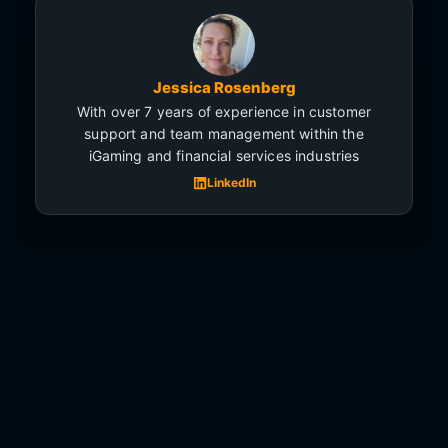
Jessica Rosenberg
With over 7 years of experience in customer
support and team management within the
iGaming and financial services industries
LinkedIn