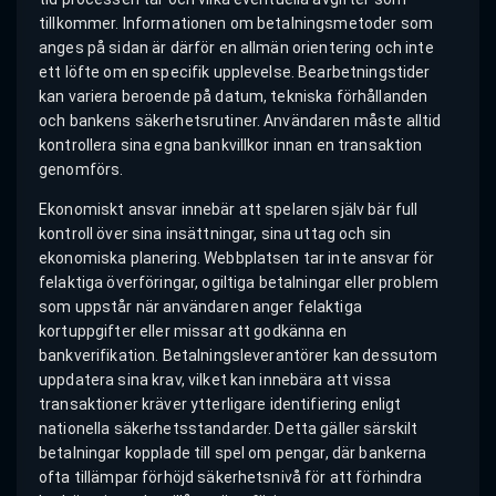
tillkommer. Informationen om betalningsmetoder som
anges på sidan är därför en allmän orientering och inte
ett löfte om en specifik upplevelse. Bearbetningstider
kan variera beroende på datum, tekniska förhållanden
och bankens säkerhetsrutiner. Användaren måste alltid
kontrollera sina egna bankvillkor innan en transaktion
genomförs.
Ekonomiskt ansvar innebär att spelaren själv bär full
kontroll över sina insättningar, sina uttag och sin
ekonomiska planering. Webbplatsen tar inte ansvar för
felaktiga överföringar, ogiltiga betalningar eller problem
som uppstår när användaren anger felaktiga
kortuppgifter eller missar att godkänna en
bankverifikation. Betalningsleverantörer kan dessutom
uppdatera sina krav, vilket kan innebära att vissa
transaktioner kräver ytterligare identifiering enligt
nationella säkerhetsstandarder. Detta gäller särskilt
betalningar kopplade till spel om pengar, där bankerna
ofta tillämpar förhöjd säkerhetsnivå för att förhindra