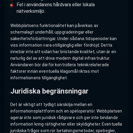
Fel i användarens hårdvara eller lokala
nätverksmiljö.
Webbplatsens funktionalitet kan påverkas av
schemalagt underhåll, uppgraderingar eller
säkerhetsförbättringar. Under sådana tidsperioder kan
viss information vara otillgänglig eller fördröjd. Detta
innebär inte att sidan har bristande kvalitet, utan är en
naturlig del av att driva modern digital infrastruktur.
Användaren bör därför kontrollera teknikrelaterade
faktorer innan eventuella klagomål riktas mot
informationens tillgänglighet.
Juridiska begränsningar
Det är viktigt att tydligt särskilja mellan en
informationsplattform och en speloperatör. Webbplatsen
agerar inte som juridisk rådgivare och ger inte bindande
information kring rättigheter eller skyldigheter. Eventuella
juridiska frågor som rör betalningsmetoder, spelregler,