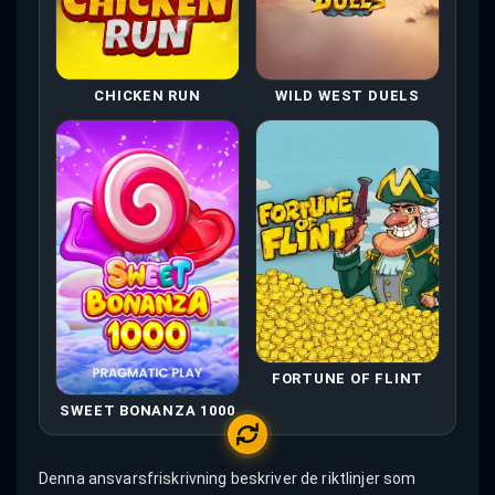
CHICKEN RUN
WILD WEST DUELS
FORTUNE OF FLINT
SWEET BONANZA 1000
Denna ansvarsfriskrivning beskriver de riktlinjer som