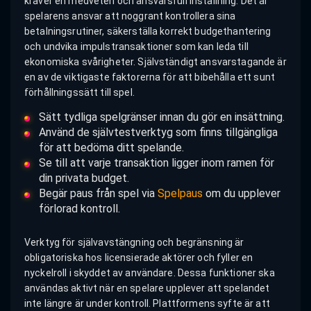
kräver en medveten och ansvarsfull inställning. Det är
spelarens ansvar att noggrant kontrollera sina
betalningsrutiner, säkerställa korrekt budgethantering
och undvika impulstransaktioner som kan leda till
ekonomiska svårigheter. Självständigt ansvarstagande är
en av de viktigaste faktorerna för att bibehålla ett sunt
förhållningssätt till spel.
Sätt tydliga spelgränser innan du gör en insättning.
Använd de självtestverktyg som finns tillgängliga
för att bedöma ditt spelande.
Se till att varje transaktion ligger inom ramen för
din privata budget.
Begär paus från spel via
Spelpaus
om du upplever
förlorad kontroll.
Verktyg för självavstängning och begränsning är
obligatoriska hos licensierade aktörer och fyller en
nyckelroll i skyddet av användare. Dessa funktioner ska
användas aktivt när en spelare upplever att spelandet
inte längre är under kontroll. Plattformens syfte är att