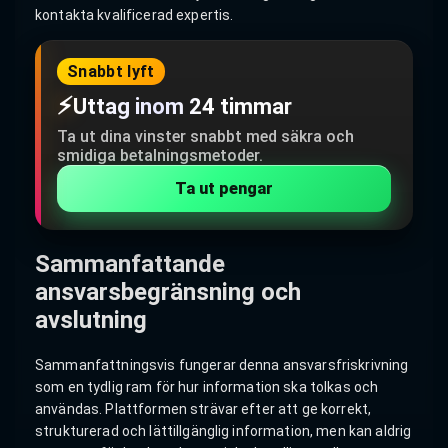
kontakta kvalificerad expertis.
Snabbt lyft
⚡
Uttag inom 24 timmar
Ta ut dina vinster snabbt med säkra och
smidiga betalningsmetoder.
Ta ut pengar
Sammanfattande
ansvarsbegränsning och
avslutning
Sammanfattningsvis fungerar denna ansvarsfriskrivning
som en tydlig ram för hur information ska tolkas och
användas. Plattformen strävar efter att ge korrekt,
strukturerad och lättillgänglig information, men kan aldrig