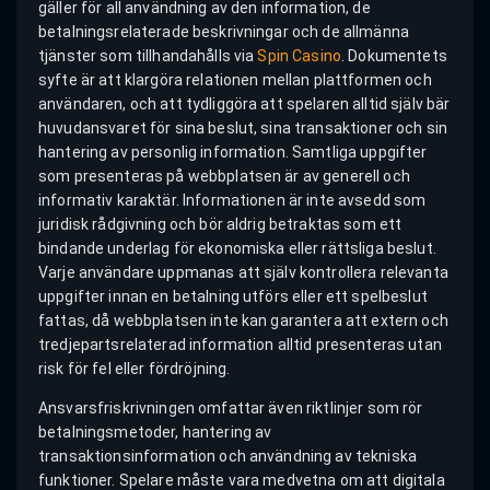
gäller för all användning av den information, de
betalningsrelaterade beskrivningar och de allmänna
tjänster som tillhandahålls via
Spin Casino
. Dokumentets
syfte är att klargöra relationen mellan plattformen och
användaren, och att tydliggöra att spelaren alltid själv bär
huvudansvaret för sina beslut, sina transaktioner och sin
hantering av personlig information. Samtliga uppgifter
som presenteras på webbplatsen är av generell och
informativ karaktär. Informationen är inte avsedd som
juridisk rådgivning och bör aldrig betraktas som ett
bindande underlag för ekonomiska eller rättsliga beslut.
Varje användare uppmanas att själv kontrollera relevanta
uppgifter innan en betalning utförs eller ett spelbeslut
fattas, då webbplatsen inte kan garantera att extern och
tredjepartsrelaterad information alltid presenteras utan
risk för fel eller fördröjning.
Ansvarsfriskrivningen omfattar även riktlinjer som rör
betalningsmetoder, hantering av
transaktionsinformation och användning av tekniska
funktioner. Spelare måste vara medvetna om att digitala