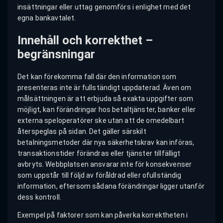
insättningar eller uttag genomförs i enlighet med det
egna bankavtalet.
Innehåll och korrekthet –
begränsningar
Det kan förekomma fall där den information som
presenteras inte är fullständigt uppdaterad. Även om
målsättningen är att erbjuda så exakta uppgifter som
möjligt, kan förändringar hos betaltjänster, banker eller
externa speloperatörer ske utan att de omedelbart
återspeglas på sidan. Det gäller särskilt
betalningsmetoder där nya säkerhetskrav kan införas,
transaktionstider förändras eller tjänster tillfälligt
avbryts. Webbplatsen ansvarar inte för konsekvenser
som uppstår till följd av föråldrad eller ofullständig
information, eftersom sådana förändringar ligger utanför
dess kontroll.
Exempel på faktorer som kan påverka korrektheten i