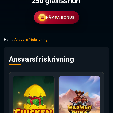
250 gratissnurr
HÄMTA BONUS
Hem
Ansvarsfriskrivning
Ansvarsfriskrivning