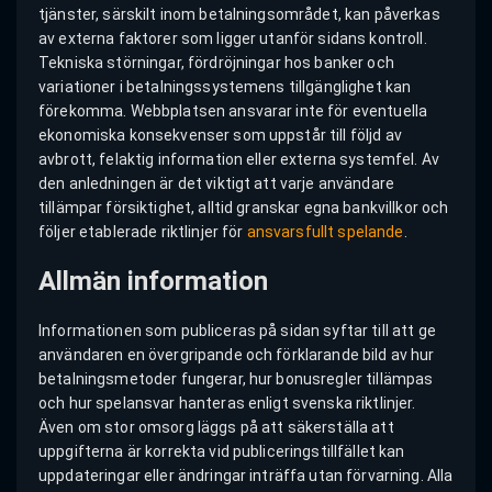
tjänster, särskilt inom betalningsområdet, kan påverkas
av externa faktorer som ligger utanför sidans kontroll.
Tekniska störningar, fördröjningar hos banker och
variationer i betalningssystemens tillgänglighet kan
förekomma. Webbplatsen ansvarar inte för eventuella
ekonomiska konsekvenser som uppstår till följd av
avbrott, felaktig information eller externa systemfel. Av
den anledningen är det viktigt att varje användare
tillämpar försiktighet, alltid granskar egna bankvillkor och
följer etablerade riktlinjer för
ansvarsfullt spelande
.
Allmän information
Informationen som publiceras på sidan syftar till att ge
användaren en övergripande och förklarande bild av hur
betalningsmetoder fungerar, hur bonusregler tillämpas
och hur spelansvar hanteras enligt svenska riktlinjer.
Även om stor omsorg läggs på att säkerställa att
uppgifterna är korrekta vid publiceringstillfället kan
uppdateringar eller ändringar inträffa utan förvarning. Alla