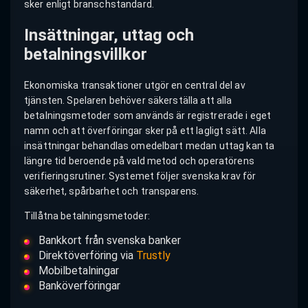
sker enligt branschstandard.
Insättningar, uttag och
betalningsvillkor
Ekonomiska transaktioner utgör en central del av
tjänsten. Spelaren behöver säkerställa att alla
betalningsmetoder som används är registrerade i eget
namn och att överföringar sker på ett lagligt sätt. Alla
insättningar behandlas omedelbart medan uttag kan ta
längre tid beroende på vald metod och operatörens
verifieringsrutiner. Systemet följer svenska krav för
säkerhet, spårbarhet och transparens.
Tillåtna betalningsmetoder:
Bankkort från svenska banker
Direktöverföring via
Trustly
Mobilbetalningar
Banköverföringar