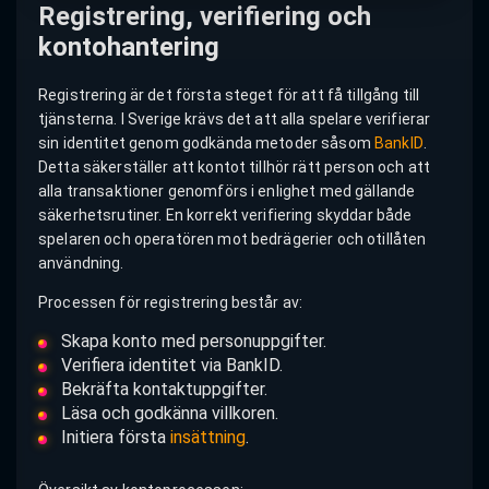
Registrering, verifiering och
kontohantering
Registrering är det första steget för att få tillgång till
tjänsterna. I Sverige krävs det att alla spelare verifierar
sin identitet genom godkända metoder såsom
BankID
.
Detta säkerställer att kontot tillhör rätt person och att
alla transaktioner genomförs i enlighet med gällande
säkerhetsrutiner. En korrekt verifiering skyddar både
spelaren och operatören mot bedrägerier och otillåten
användning.
Processen för registrering består av:
Skapa konto med personuppgifter.
Verifiera identitet via BankID.
Bekräfta kontaktuppgifter.
Läsa och godkänna villkoren.
Initiera första
insättning
.