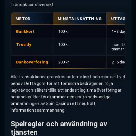
Transaktionsöversikt:
METOD
MINSTA INSÄTTNING
UTTAGSTID
Bankkort
100 kr
1–3 dagar
Trustly
100 kr
Inom 24
timmar
Banköverföring
200 kr
2–5 dagar
Alla transaktioner granskas automatiskt och manuellt vid
behov. Detta görs för att förhindra bedrägerier, följa
lagkrav och säkerställa att endast legitima överföringar
behandlas. Här förekommer den andra nödvändiga
omnämningen av Spin Casino i ett neutralt
informationssammanhang.
Spelregler och användning av
tjänsten