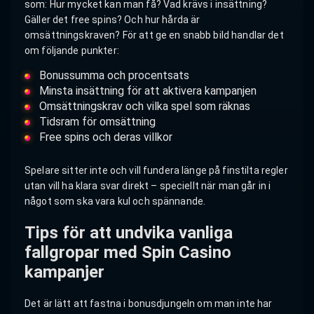
som: Hur mycket kan man få? Vad krävs i insättning?
Gäller det free spins? Och hur hårda är
omsättningskraven? För att ge en snabb bild handlar det
om följande punkter:
Bonussumma och procentsats
Minsta insättning för att aktivera kampanjen
Omsättningskrav och vilka spel som räknas
Tidsram för omsättning
Free spins och deras villkor
Spelare sitter inte och vill fundera länge på finstilta regler
utan vill ha klara svar direkt – speciellt när man går in i
något som ska vara kul och spännande.
Tips för att undvika vanliga
fallgropar med Spin Casino
kampanjer
Det är lätt att fastna i bonusdjungeln om man inte har