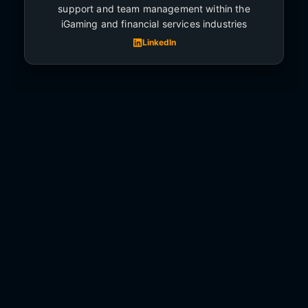
support and team management within the
iGaming and financial services industries
LinkedIn