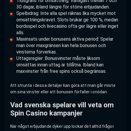
Tidsgräns för omsättning: Vanligast mellan 7 och
30 dagar, ibland längre för större erbjudanden.
Spelbidrag: Inte alla spel räknas lika mycket mot
omsättningskravet. Slots brukar ge 100 %, medan
bordsspel och livecasino ofta ger lägre eller inget
alls.
Maxinsats under bonusens aktiva period: Spelar
man över maxgränsen kan hela bonusen och
vinsterna förverkas.
Uttagsregler: Bonusvinster måste liksom
omsättas innan uttag är tillåtna. Ibland kan
maxvinster från free spins också begränsas.
Att strunta i dessa detaljer kan göra att man går miste
om sina vinster eller att bonusen förfaller i onödan.
Vad svenska spelare vill veta om
Spin Casino kampanjer
När något erbjudande dyker upp lockar det alltid frågor