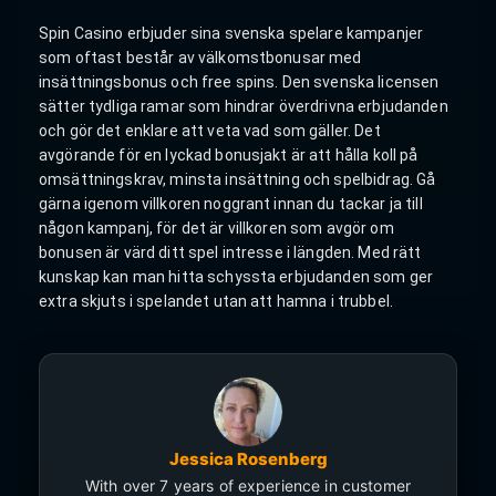
Spin Casino erbjuder sina svenska spelare kampanjer
som oftast består av välkomstbonusar med
insättningsbonus och free spins. Den svenska licensen
sätter tydliga ramar som hindrar överdrivna erbjudanden
och gör det enklare att veta vad som gäller. Det
avgörande för en lyckad bonusjakt är att hålla koll på
omsättningskrav, minsta insättning och spelbidrag. Gå
gärna igenom villkoren noggrant innan du tackar ja till
någon kampanj, för det är villkoren som avgör om
bonusen är värd ditt spel intresse i längden. Med rätt
kunskap kan man hitta schyssta erbjudanden som ger
extra skjuts i spelandet utan att hamna i trubbel.
Jessica Rosenberg
With over 7 years of experience in customer