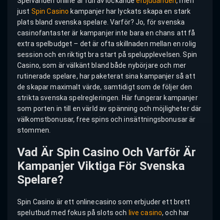
Spelvärlden online är full av lockande
erbjudanden
, men
just
Spin Casino
kampanjer har lyckats skapa en stark
plats bland svenska spelare. Varför? Jo, för svenska
casinofantaster är kampanjer inte bara en chans att få
extra spelbudget – det är ofta skillnaden mellan en rolig
session och en riktigt bra start på spelupplevelsen. Spin
Casino, som är välkänt bland både nybörjare och mer
rutinerade spelare, har paketerat sina kampanjer så att
de skapar maximalt värde, samtidigt som de följer den
strikta svenska spelregleringen. Här fungerar kampanjer
som porten in till en värld av spänning och möjligheter där
välkomstbonusar, free spins och insättningsbonusar är
stommen.
Vad Är Spin Casino Och Varför Är
Kampanjer Viktiga För Svenska
Spelare?
Spin Casino är ett onlinecasino som erbjuder ett brett
spelutbud med fokus på slots och
live casino
, och har