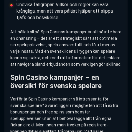
Undvika fallgropar: Villkor och regler kan vara
krångliga, men att vara påläst hjälper att slippa
tjafs och besvikelse.
Att hålla koll på Spin Casinos kampanjer är alltså inte bara
en chansning – det är ett strategiskt sätt att optimera
sin spelupplevelse, spela ansvarsfullt och få ut mer av
varje insats. Med en svensk licens i ryggen kan spelare
känna sig säkra, och med rätt information blir det enklare
att navigera bland erbjudanden som verkligen gör skillnad.
Spin Casino kampanjer – en
översikt för svenska spelare
Varför är Spin Casino kampanjer så intressanta för
svenska spelare? Svaret ligger i möjligheten att få extra
bonuspengar och free spins som boostar
spelupplevelsen utan att behöva lägga allt från egna
fickan direkt. Men innan man trycker på registrera-
knappen dyker självklart frågorna upp: Vad gäller