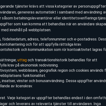
ungerande tjänster krävs att vissa kategorier av personuppgifter
användaren, genereras automatiskt i samband med användning a
er såsom betalningsleverantörer eller identitetsverifieringstjäns
uppgifter som kan komma att behandlas när en användare skapa
r med innehåll på webbplatsen.
n, födelsedatum, adress, telefonnummer och e-postadress. Des
kontohantering och för att uppfylla rättsliga krav.
ontohistorik och kommunikation som rör kontoaktivitet lagras f
sättningar,
uttag
och transaktionshistorik behandlas för att
lla krav på ekonomisk redovisning.
tivsystem, webbläsare, geografisk region och cookies används f
webbplatsens funktionalitet.
l
, insatser, vinster och bonusanvändning. Dessa uppgifter använd
lande av licenskrav.
erat. Varje kategori av uppgifter behandlas endast i den omfatt
lagar och leverans av relevanta tjänster till användaren. Inga