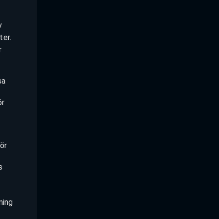
v
ter.
r
sa
ör
ör
s
ning