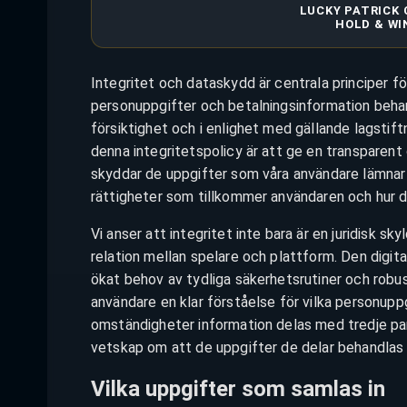
LUCKY PATRICK 
HOLD & WI
Integritet och dataskydd är centrala principer för
personuppgifter och betalningsinformation beha
försiktighet och i enlighet med gällande lagstif
denna integritetspolicy är att ge en transparent 
skyddar de uppgifter som våra användare lämnar n
rättigheter som tillkommer användaren och hur d
Vi anser att integritet inte bara är en juridisk 
relation mellan spelare och plattform. Den digit
ökat behov av tydliga säkerhetsrutiner och robu
användare en klar förståelse för vilka personupp
omständigheter information delas med tredje part
vetskap om att de uppgifter de delar behandlas 
Vilka uppgifter som samlas in