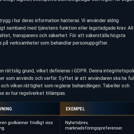
trygg i hur deras information hanteras. Vi använder aldrig
igt samband med tjänstens funktion eller lagstadgade krav. All
alitet, transparens och säkerhet. För att säkerställa högsta
lls på verksamheter som behandlar personuppgifter.
n rättslig grund, vilket definieras i GDPR. Denna integritetspol
nder som används och varför. Syftet är att användaren ska ha ful
as och vilken rättighet som reglerar behandlingen. Tabeller och
e av hur regelverket tillämpas.
VNING
EXEMPEL
en godkänner frivilligt viss
Nyhetsbrev,
ng.
marknadsföringspreferenser.