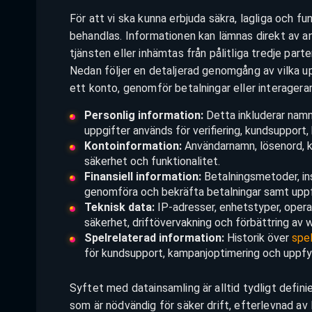
För att vi ska kunna erbjuda säkra, lagliga och f
behandlas. Informationen kan lämnas direkt av 
tjänsten eller inhämtas från pålitliga tredje part
Nedan följer en detaljerad genomgång av vilka 
ett konto, genomför betalningar eller interagera
Personlig information:
Detta inkluderar nam
uppgifter används för verifiering, kundsupport, 
Kontoinformation:
Användarnamn, lösenord, k
säkerhet och funktionalitet.
Finansiell information:
Betalningsmetoder, in
genomföra och bekräfta betalningar samt uppfy
Teknisk data:
IP-adresser, enhetstyper, opera
säkerhet, driftövervakning och förbättring av 
Spelrelaterad information:
Historik över
spe
för kundsupport, kampanjoptimering och uppfyl
Syftet med datainsamling är alltid tydligt defini
som är nödvändig för säker drift, efterlevnad av 