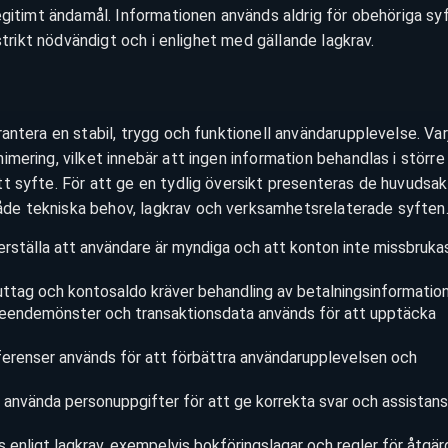
egitimt ändamål. Informationen används aldrig för obehöriga sy
strikt nödvändigt och i enlighet med gällande lagkrav.
antera en stabil, trygg och funktionell användarupplevelse. Var
mering, vilket innebär att ingen information behandlas i större
t syfte. För att ge en tydlig översikt presenteras de huvudsak
de tekniska behov, lagkrav och verksamhetsrelaterade syften
erställa att användare är myndiga och att konton inte missbruka
uttag och kontosaldo kräver behandling av betalningsinformation
eendemönster och transaktionsdata används för att upptäcka
ferenser används för att förbättra användarupplevelsen och
använda personuppgifter för att ge korrekta svar och assistans
enligt lagkrav, exempelvis bokföringslagar och regler för åtgär