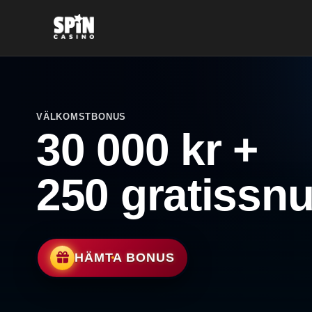
VÄLKOMSTBONUS
30 000 kr +
250 gratissnu
HÄMTA BONUS