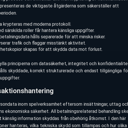
resenteras de viktigaste åtgärderna som säkerställer att
perioden.
 krypteras med moderna protokoll.
särskilda roller får hantera känsliga uppgifter.
talningsdata hålls separerade för att minska risker.
rar trafik och flaggar misstänkt aktivitet.
etskopior skapas för att skydda data mot förlust.
lla principerna om datasäkerhet, integritet och konfidentialite
hålls skyddade, korrekt strukturerade och endast tillgängliga fö
uppgifter.
saktionshantering
ersondata inom spelverksamhet eftersom insättningar, uttag oc
rens ekonomiska säkerhet. All betalningsrelaterad behandling sk
tt känslig information skyddas från obehörig åtkomst. I den här
tioner hanteras, vilka tekniska skydd som tillämpas och hur olika