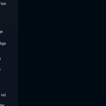
ften
je
liga
.
s
.
 vid
der