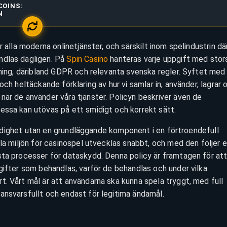
COINS:
N
 alla moderna onlinetjänster, och särskilt inom spelindustrin dä
ndlas dagligen. På
Spin Casino
hanteras varje uppgift med stör
tning, däribland GDPR och relevanta svenska regler. Syftet med
och heltäckande förklaring av hur vi samlar in, använder, lagrar 
är de använder våra tjänster. Policyn beskriver även de
essa kan utövas på ett smidigt och korrekt sätt.
skyldighet utan en grundläggande komponent i en förtroendefull
ala miljön för casinospel utvecklas snabbt, och med den följer 
sta processer för dataskydd. Denna policy är framtagen för at
gifter som behandlas, varför de behandlas och under vilka
. Vårt mål är att användarna ska kunna spela tryggt, med full
ansvarsfullt och endast för legitima ändamål.