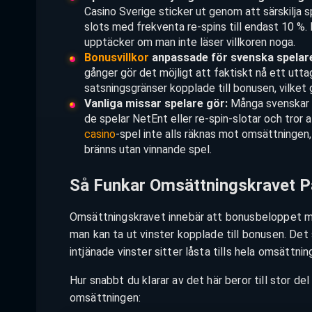
Casino Sverige sticker ut genom att särskilja s
slots med frekventa re-spins till endast 10 %.
upptäcker om man inte läser villkoren noga.
Bonusvillkor
anpassade för svenska spelar
gånger gör det möjligt att faktiskt nå ett utta
satsningsgränser kopplade till bonusen, vilket
Vanliga missar spelare gör:
Många svenskar fa
de spelar NetEnt eller re-spin-slotar och tror a
casino
-spel inte alls räknas mot omsättningen, 
bränns utan vinnande spel.
Så Funkar Omsättningskravet P
Omsättningskravet innebär att bonusbeloppet mås
man kan ta ut vinster kopplade till bonusen. Det 
intjänade vinster sitter låsta tills hela omsättnin
Hur snabbt du klarar av det här beror till stor de
omsättningen: