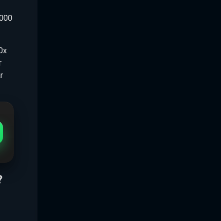
 000
0x
r
r
?