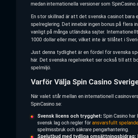
medan internationella versioner som SpinCasino.
En stor skillnad är att det svenska casinot bara
spelreglering. Det innebär ingen bonus på flera
vanligt på många utländska sajter. Internationellt
1000 dollar eller mer, vilket inte är tillåtet i Sveri
Just denna tydlighet är en fördel för svenska spe
här. Det svenska regelverket ser också till att b
spelmiljö.
Varför Välja Spin Casino Sverig
När valet står mellan en internationell casinover
SpinCasino.se:
Svensk licens och trygghet:
Spin Casino har l
svensk lag och regler för
ansvarsfullt speland
spelmissbruk och säkrare pengarhantering.
Spelutbud med tydliga omsättningsbidrag: