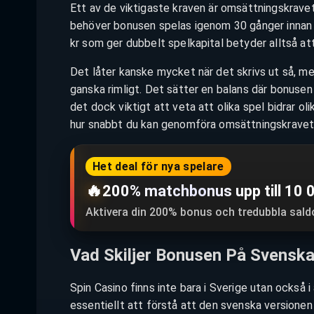
Ett av de viktigaste kraven är omsättningskravet
behöver bonusen spelas igenom 30 gånger innan
kr som ger dubbelt spelkapital betyder alltså at
Det låter kanske mycket när det skrivs ut så, me
ganska rimligt. Det sätter en balans där bonusen 
det dock viktigt att veta att olika spel bidrar ol
hur snabbt du kan genomföra omsättningskravet
Het deal för nya spelare
🔥
200% matchbonus upp till 10 
Aktivera din 200% bonus och tredubbla saldo
Vad Skiljer Bonusen På Svenska
Spin Casino finns inte bara i Sverige utan också 
essentiellt att förstå att den svenska versionen