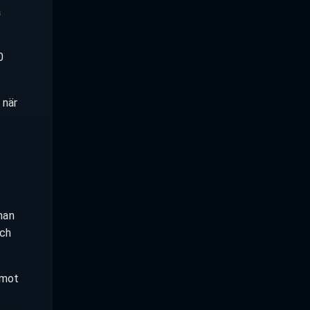
a
0
 när
nan
och
 mot