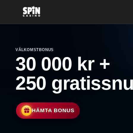
VÄLKOMSTBONUS
30 000 kr +
250 gratissnu
HÄMTA BONUS