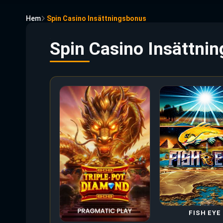
Hem
Spin Casino Insättningsbonus
Spin Casino Insättni
FISH EYE