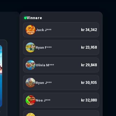
Vinnare
kr 39,501
Mia N***
kr 34,342
Jack J***
kr 23,958
Ryan F***
kr 29,848
Olivia M***
kr 30,935
Ryan J***
A