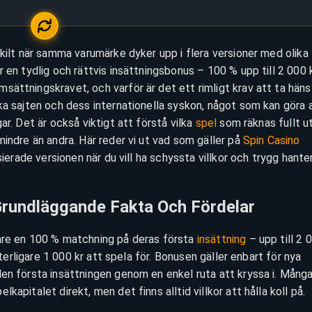
skilt när samma varumärke dyker upp i flera versioner med olika
r en tydlig och rättvis insättningsbonus – 100 % upp till 2 000 
ättningskravet, och varför är det ett rimligt krav att ta hän
ka sajten och dess internationella syskon, något som kan göra 
ar. Det är också viktigt att förstå vilka
spel
som räknas fullt u
mindre än andra. Här reder vi ut vad som gäller på
Spin Casino
sierade versionen när du vill ha schyssta villkor och trygg hante
Grundläggande Fakta Och Fördelar
lare en 100 % matchning på deras första
insättning
– upp till 2 
tterligare 1 000 kr att spela för. Bonusen gäller enbart för nya
den första insättningen genom en enkel ruta att kryssa i. Mång
apitalet direkt, men det finns alltid villkor att hålla koll på.