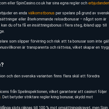
com eller SpinCasino.co.uk har sina egna regler och
erbjudande
 erbjuder en enda
välkomstbonus
per spelare på grund av svens
 insättningar eller återkommande reloadbonusar – något som är
 kan du ofta få en insättningsbonus i flera steg, ibland upp till
ge.
lare som slipper förvirring och risk att ta bonusar som inte gäl
onusvillkoren är transparenta och rättvisa, vilket skapar en tryg
e?
sion och den svenska varianten finns flera skäl att föredra
icens från Spelinspektionen, vilket garanterar att casinot följer
e
. Det betyder striktare regler kring bonusar, skydd mot
Många slots räknas till 100 % mot omsättningskravet, men Spin