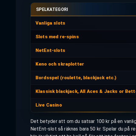
SPELKATEGORI
Vanliga slots
Slots med re-spins
NetEnt-slots
Keno och skraplotter
Bordsspel (
roulette
,
blackjack
etc.)
Klassisk blackjack, All Aces & Jacks or Bett
Live Casino
Det betyder att om du satsar 100 kr på en vanli
NetEnt-slot så räknas bara 50 kr. Spelar du på r