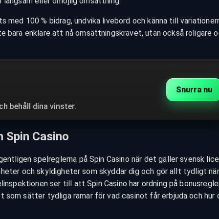
 en långsam eller omöjlig omsättning.
s med 100 % bidrag, undvika livebord och känna till variationer
e bara enklare att nå omsättningskravet, utan också roligare 
Snurra nu
ch behåll dina vinster.
h Spin Casino
gentligen spelreglerna på Spin Casino när det gäller svensk lic
tigheter och skyldigheter som skyddar dig och gör allt tydligt nä
linspektionen ser till att Spin Casino har ordning på bonusregler
 som sätter tydliga ramar för vad casinot får erbjuda och hur 