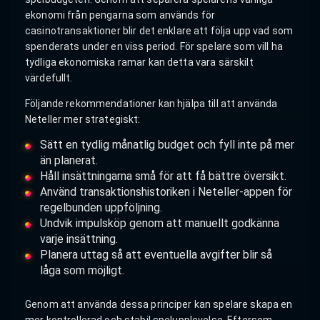
ekonomi från pengarna som används för
casinotransaktioner blir det enklare att följa upp vad som
spenderats under en viss period. För spelare som vill ha
tydliga ekonomiska ramar kan detta vara särskilt
värdefullt.
Följande rekommendationer kan hjälpa till att använda
Neteller mer strategiskt:
Sätt en tydlig månatlig budget och fyll inte på mer
än planerat.
Håll insättningarna små för att få bättre översikt.
Använd transaktionshistoriken i Neteller-appen för
regelbunden uppföljning.
Undvik impulsköp genom att manuellt godkänna
varje insättning.
Planera uttag så att eventuella avgifter blir så
låga som möjligt.
Genom att använda dessa principer kan spelare skapa en