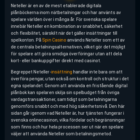
Neteller är en av de mest etablerade digitala
plånböckerna inom nätbetalningar och har använts av
spelare världen över i många år. För svenska spelare
innebär Neteller en kombination av snabbhet, säkerhet
och flexibilitet, särskilt när det gäller insättningar till
spelkonton. På
Spin Casino
används Neteller som ett av
de centrala betalningsalternativen, vilket gör det möjligt
för spelare att göra smidiga överföringar utan att dela
kort- eller bankuppgifter direkt med casinot.
Begreppet Neteller-
insättning
handlar inte bara om att
överföra pengar, utan också om kontroll och struktur i det
egna spelandet. Genom att använda en fristående digital
plånbok kan spelaren skilja sin spelbudget från övriga
vardagstransaktioner, samtidigt som betalningarna
genomförs snabbt och med hög säkerhetsnivå. Den här
sidan går igenom vad Neteller är, hur tjänsten fungerar i
svenska onlinecasinon, vilka fördelar och begränsningar
som finns och hur hela processen ser ut när en spelare
väljer att använda Neteller som betalningsmetod.