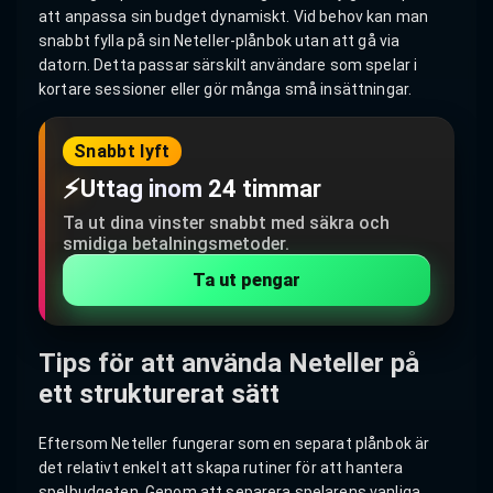
att anpassa sin budget dynamiskt. Vid behov kan man
snabbt fylla på sin Neteller-plånbok utan att gå via
datorn. Detta passar särskilt användare som spelar i
kortare sessioner eller gör många små insättningar.
Snabbt lyft
⚡
Uttag inom 24 timmar
Ta ut dina vinster snabbt med säkra och
smidiga betalningsmetoder.
Ta ut pengar
Tips för att använda Neteller på
ett strukturerat sätt
Eftersom Neteller fungerar som en separat plånbok är
det relativt enkelt att skapa rutiner för att hantera
spelbudgeten. Genom att separera spelarens vanliga