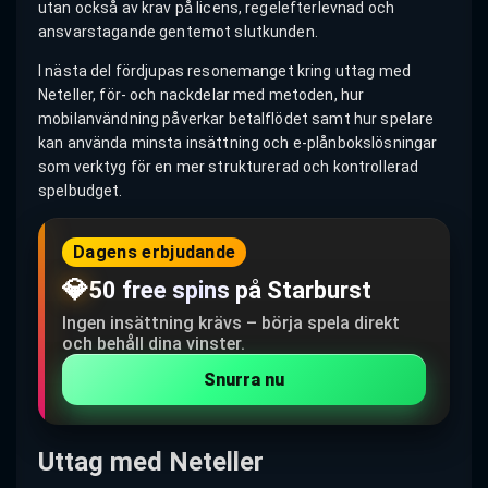
utan också av krav på licens, regelefterlevnad och
ansvarstagande gentemot slutkunden.
I nästa del fördjupas resonemanget kring uttag med
Neteller, för- och nackdelar med metoden, hur
mobilanvändning påverkar betalflödet samt hur spelare
kan använda minsta insättning och e-plånbokslösningar
som verktyg för en mer strukturerad och kontrollerad
spelbudget.
Dagens erbjudande
💎
50 free spins på Starburst
Ingen insättning krävs – börja spela direkt
och behåll dina vinster.
Snurra nu
Uttag med Neteller