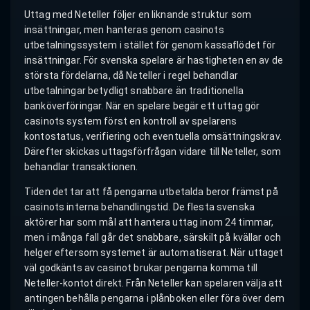
Uttag med Neteller följer en liknande struktur som
insättningar, men hanteras genom casinots
utbetalningssystem i stället för genom kassaflödet för
insättningar. För svenska spelare är hastigheten en av de
största fördelarna, då Neteller i regel behandlar
utbetalningar betydligt snabbare än traditionella
banköverföringar. När en spelare begär ett uttag gör
casinots system först en kontroll av spelarens
kontostatus, verifiering och eventuella omsättningskrav.
Därefter skickas uttagsförfrågan vidare till Neteller, som
behandlar transaktionen.
Tiden det tar att få pengarna utbetalda beror främst på
casinots interna behandlingstid. De flesta svenska
aktörer har som mål att hantera uttag inom 24 timmar,
men i många fall går det snabbare, särskilt på kvällar och
helger eftersom systemet är automatiserat. När uttaget
väl godkänts av casinot brukar pengarna komma till
Neteller-kontot direkt. Från Neteller kan spelaren välja att
antingen behålla pengarna i plånboken eller föra över dem