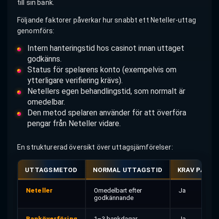
till sin bank.
Följande faktorer påverkar hur snabbt ett Neteller-uttag
genomförs:
Intern hanteringstid hos casinot innan uttaget
godkänns.
Status för spelarens konto (exempelvis om
ytterligare verifiering krävs).
Netellers egen behandlingstid, som normalt är
omedelbar.
Den metod spelaren använder för att överföra
pengar från Neteller vidare.
En strukturerad översikt över uttagsjämförelser:
UTTAGSMETOD
NORMAL UTTAGSTID
KRAV PÅ VER
Neteller
Omedelbart efter
Ja
godkännande
Banköverföring
1–3 bankdagar
Ja