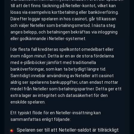
till att det finns täckning på Neteller-kontot, vilket kan
lösas via exempelvis kortbetalning eller banköverföring.
Därefter loggar spelaren in hos casinot, går till kassan
och väljer Neteller som betalningsmetod. I nästa steg
anges belopp, och betalningen bekräftas via inloggning
eller godkännande i Neteller-systemet.
I de flesta fall krediteras spelkontot omedelbart eller
inom någon minut. Detta är en av de stora fördelarna
med e-plånböcker jämfört med traditionella
banköverföringar, som kan ta betydligt längre tid.
Samtidigt innebär användning av Neteller att casinot
aldrig ser spelarens bankuppgifter, utan endast mottar
medel från Neteller som betalningspartner. Detta ger ett
extra lager av integritet och datasäkerhet för den
enskilde spelaren.
Ett typiskt flöde för en Neteller-insättning kan
sammanfattas enligt följande:
Spelaren ser till att Neteller-saldot är tillräckligt