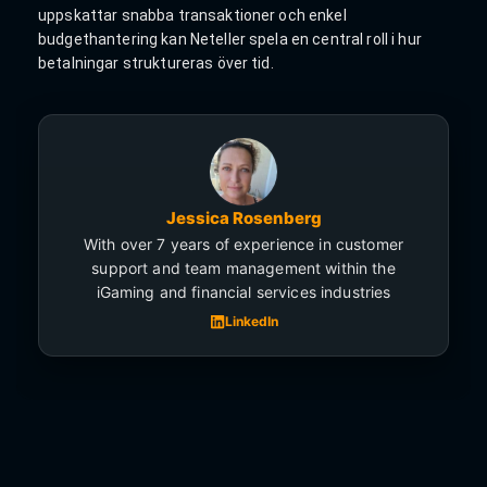
uppskattar snabba transaktioner och enkel
budgethantering kan Neteller spela en central roll i hur
betalningar struktureras över tid.
Jessica Rosenberg
With over 7 years of experience in customer
support and team management within the
iGaming and financial services industries
LinkedIn