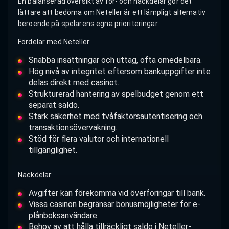
En balanserad översikt av för- och nackdelar gör det
lättare att bedöma om Neteller är ett lämpligt alternativ
beroende på spelarens egna prioriteringar.
Fördelar med Neteller:
Snabba insättningar och uttag, ofta omedelbara.
Hög nivå av integritet eftersom bankuppgifter inte
delas direkt med casinot.
Strukturerad hantering av spelbudget genom ett
separat saldo.
Stark säkerhet med tvåfaktorsautentisering och
transaktionsövervakning.
Stöd för flera valutor och internationell
tillgänglighet.
Nackdelar:
Avgifter kan förekomma vid överföringar till bank.
Vissa casinon begränsar bonusmöjligheter för e-
plånboksanvändare.
Behov av att hålla tillräckligt saldo i Neteller-