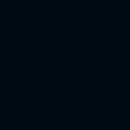
BETALNINGSMETODER