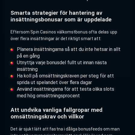
Smarta strategier för hantering av
insättningsbonusar som är uppdelade
Eftersom Spin Casinos välkomstbonus ofta delas upp
över flera insättningar är det riktigt smart att:
Planera insättningarna så att du inte hetsar in allt
på en gång
Utnyttja varje bonusdel fullt ut innan nästa
insättning
Ha koll på omsättningskraven per steg för att
sprida ut spelandet över flera dagar
Använd insättningarna för att testa olika slots
med hög omsättningsprocent
Att undvika vanliga fallgropar med
omsättningskrav och villkor
Det är sjukt lätt att fastna i dåliga bonusfeeds om man