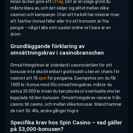
innan du kan göra ett
uttag
. Det är en slags grind du
måste klara av, och det skiljer sig alltid mellan olika
casinon och kampanjer. Utan att ha koll här riskerar man
att fastna i bonusfällor eller tro att bonusen är fria
pengar – något alla som spelat online vet bara är en
dröm.
Grundläggande förklaring av
omsättningskrav i casinobranschen
Omsättningskrav är standard i casinovärlden för att
bonusar inte ska bli enbart gratiscash utan en chans för
casinot att få
spel
för pengarna. Exempelvis om du får
1000 kr i bonus med 35x omsättningskrav, måste du
satsa 35 000 kr innan du kan plocka ut eventuella vinster
kopplade till den bonusen. Omsättningskrav varierar från
casino till casino, och mellan olika bonusar. Ibland hamnar
de runt 30-40x, andra gånger högre.
Specifika krav hos Spin Casino – vad gäller
på $3,000-bonusen?