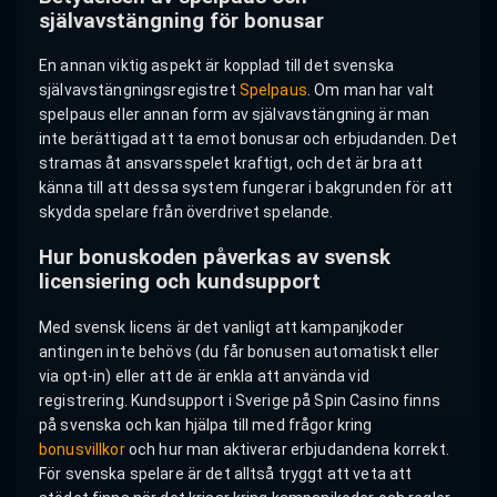
självavstängning för bonusar
En annan viktig aspekt är kopplad till det svenska
självavstängningsregistret
Spelpaus
. Om man har valt
spelpaus eller annan form av självavstängning är man
inte berättigad att ta emot bonusar och erbjudanden. Det
stramas åt ansvarsspelet kraftigt, och det är bra att
känna till att dessa system fungerar i bakgrunden för att
skydda spelare från överdrivet spelande.
Hur bonuskoden påverkas av svensk
licensiering och kundsupport
Med svensk licens är det vanligt att kampanjkoder
antingen inte behövs (du får bonusen automatiskt eller
via opt-in) eller att de är enkla att använda vid
registrering. Kundsupport i Sverige på Spin Casino finns
på svenska och kan hjälpa till med frågor kring
bonusvillkor
och hur man aktiverar erbjudandena korrekt.
För svenska spelare är det alltså tryggt att veta att