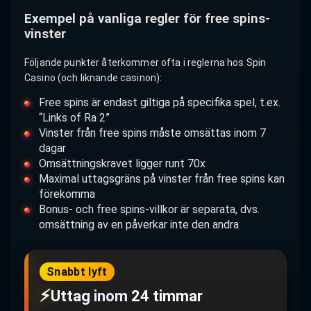
Exempel på vanliga regler för free spins-
vinster
Följande punkter återkommer ofta i reglerna hos Spin
Casino (och liknande casinon):
Free spins är endast giltiga på specifika spel, t.ex.
“Links of Ra 2”
Vinster från free spins måste omsättas inom 7
dagar
Omsättningskravet ligger runt 70x
Maximal uttagsgräns på vinster från free spins kan
förekomma
Bonus- och free spins-villkor är separata, dvs.
omsättning av en påverkar inte den andra
Snabbt lyft
⚡
Uttag inom 24 timmar