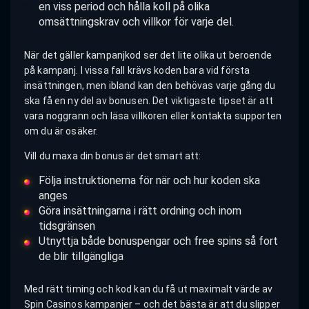
en viss period och hålla koll på olika
omsättningskrav och villkor för varje del.
När det gäller kampanjkod ser det lite olika ut beroende
på kampanj. I vissa fall krävs koden bara vid första
insättningen, men ibland kan den behövas varje gång du
ska få en ny del av bonusen. Det viktigaste tipset är att
vara noggrann och läsa villkoren eller kontakta supporten
om du är osäker.
Vill du maxa din bonus är det smart att:
Följa instruktionerna för när och hur koden ska
anges
Göra insättningarna i rätt ordning och inom
tidsgränsen
Utnyttja både bonuspengar och free spins så fort
de blir tillgängliga
Med rätt timing och kod kan du få ut maximalt värde av
Spin Casinos kampanjer – och det bästa är att du slipper