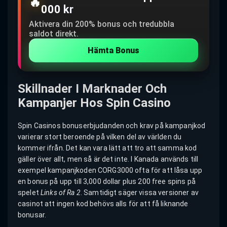
🔥
000 kr
Aktivera din 200% bonus och tredubbla
saldot direkt.
Hämta Bonus
Skillnader I Marknader Och
Kampanjer Hos Spin Casino
Spin Casinos bonuserbjudanden och krav på kampanjkod
varierar stort beroende på vilken del av världen du
kommer ifrån. Det kan vara lätt att tro att samma kod
gäller över allt, men så är det inte. I Kanada används till
exempel kampanjkoden CORG3000 ofta för att låsa upp
en bonus på upp till 3,000 dollar plus 200 free spins på
spelet
Links of Ra 2
. Samtidigt säger vissa versioner av
casinot att ingen kod behövs alls för att få liknande
bonusar.