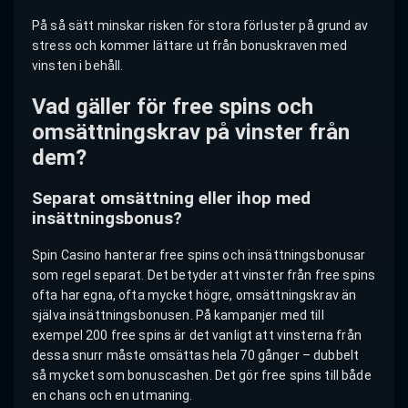
På så sätt minskar risken för stora förluster på grund av
stress och kommer lättare ut från bonuskraven med
vinsten i behåll.
Vad gäller för free spins och
omsättningskrav på vinster från
dem?
Separat omsättning eller ihop med
insättningsbonus?
Spin Casino hanterar free spins och insättningsbonusar
som regel separat. Det betyder att vinster från free spins
ofta har egna, ofta mycket högre, omsättningskrav än
själva insättningsbonusen. På kampanjer med till
exempel 200 free spins är det vanligt att vinsterna från
dessa snurr måste omsättas hela 70 gånger – dubbelt
så mycket som bonuscashen. Det gör free spins till både
en chans och en utmaning.