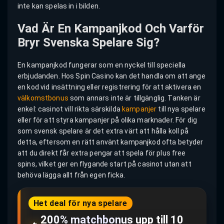
inte kan spelas in i bilden.
Vad Är En Kampanjkod Och Varför
Bryr Svenska Spelare Sig?
En kampanjkod fungerar som en nyckel till speciella
erbjudanden. Hos Spin Casino kan det handla om att ange
en kod vid insättning eller registrering för att aktivera en
välkomstbonus
som annars inte är tillgänglig. Tanken är
enkel: casinot vill rikta särskilda
kampanjer
till nya spelare
eller för att styra kampanjer på olika marknader. För dig
som svensk spelare är det extra värt att hålla koll på
detta, eftersom en rätt använt kampanjkod ofta betyder
att du direkt får extra pengar att spela för plus free
spins, vilket ger en flygande start på casinot utan att
behöva lägga allt från egen ficka.
Het deal för nya spelare
200% matchbonus upp till 10