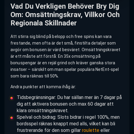
Vad Du Verkligen Behöver Bry Dig
Om: Omsättningskrav, Villkor Och
Regionala Skillnader
Att stirra sig blind på belopp och free spins kan vara
frestande, men ofta är det små, finstilta detaljer som
avgör om bonusen är värd besväret. Omsättningskravet
är ett måste att förstå: En 35x omsättning på
bonuspengar är en rejäl grind och kräver ganska stora
insatser – särskilt om man spelar populära NetEnt-spel
som bara räknas till 50%.
Andra punkter att komma ihåg är:
Tidsbegränsningar: Du har sällan mer än 7 dagar på
dig att aktivera bonusen och max 60 dagar att
klara omsättningskravet.
Spelval och bidrag: Slots bidrar i regel 100%, men
bordsspel räknas knappt med alls, vilket kan bli
frustrerande för den som gillar
roulette
eller