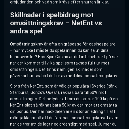
erbjudanden och vad som krävs efter snurren är klar.
Skillnader i spelbidrag mot
omsättningskrav – NetEnt vs
andra spel
Omsättningskrav är ofta en gråsosse för casinospelare
– hur mycket måste du spela innan du kan ta ut dina
bonusvinster? Hos Spin Casino är det inte helt rakt på sak
när det kommer till vilka spel som räknas fullt ut mot
omsättningen. Det finns nämligen skillnader som
påverkar hur snabbt du blir av med dina omsättningskrav.
Slots från NetEnt, som är väldigt populära i Sverige (tänk
Starburst, Gonzo’s Quest), räknas bara till 50% mot
omsättningen. Det betyder att om du satsar 100 kr på en
NetEnt-slot så räknas bara 50 kr av det mot att omsätta
din bonus. Den här nackdelen är en stor anledning till att
många klagar på att de fastnar i omsättningskravet även
när de tror att de lagt ned ordentligt med spel. Ju mer du