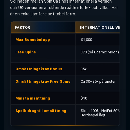
Skillnaden mellan Spin Casinos internationella version
och UK-versionen är slående i både storlek och villkor. Här
är en enkel jämförelse i tabellform:
FAKTOR
INTERNATIONELL VERSI
Max Bonusbelopp
$1,000
Free Spins
370 (på Cosmic Moon)
Omsättningskrav Bonus
35x
Omsättningskrav Free Spins
Ca 30–35x på vinster
Minsta insättning
$10
Spelbidrag till omsättning
Slots 100%, NetEnt 50%,
Bordsspel lågt