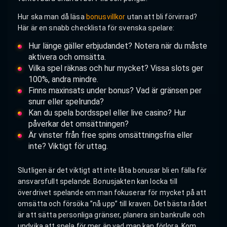
Hur ska man då läsa
bonusvillkor
utan att bli förvirrad?
Här är en snabb checklista för svenska spelare:
Hur länge gäller erbjudandet? Notera när du måste
aktivera och omsätta.
Vilka spel räknas och hur mycket? Vissa slots ger
100%, andra mindre.
Finns maxinsats under bonus? Vad är gränsen per
snurr eller spelrunda?
Kan du spela bordsspel eller live casino? Hur
påverkar det omsättningen?
Är vinster från free spins omsättningsfria eller
inte? Viktigt för uttag.
Slutligen är det viktigt att inte låta bonusar bli en fälla för
ansvarsfullt spelande. Bonusjakten kan locka till
överdrivet spelande om man fokuserar för mycket på att
omsätta och försöka ”nå upp” till kraven. Det bästa rådet
är att sätta personliga gränser, planera sin bankrulle och
undvika att spela för mer än vad man kan förlora. Kom