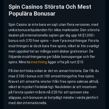
Spin Casinos Största Och Mest
Populära Bonusar
Spin Casino är inte bara en sajt utan flera versioner, med
unika bonuserbjudanden för olika marknader. Den största
dealen på internationella sajten ger dig upp till $1,000 i
bonus och 370 free spins – över fyra insättningar. Första
insättningen är dock bara free spins, vilket är lite ovanligt
men uppskattat av många som älskar gratissnurr. De
följande insättningarna ger både bonuspengar och fler
spins. Minsta
insättning
ligger ofta på runt $10.
På den brittiska sidan är det en annan historia. Där får du
max £100 i bonus och 100 omsättningsfria free spins.
Kravet att omsätta vinster från free spins saknas alltså,
vilket är mycket fördelaktigt. Nackdelen är att insatsen
på första spelet måste nå £20 för att spinsen ska
släppas, och bonusen är betydligt mindre i värde jämfört
med den internationella.