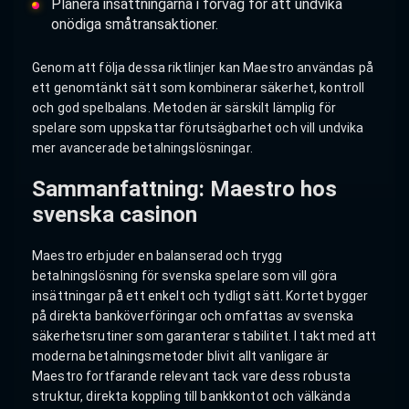
Planera insättningarna i förväg för att undvika
onödiga småtransaktioner.
Genom att följa dessa riktlinjer kan Maestro användas på
ett genomtänkt sätt som kombinerar säkerhet, kontroll
och god spelbalans. Metoden är särskilt lämplig för
spelare som uppskattar förutsägbarhet och vill undvika
mer avancerade betalningslösningar.
Sammanfattning: Maestro hos
svenska casinon
Maestro erbjuder en balanserad och trygg
betalningslösning för svenska spelare som vill göra
insättningar på ett enkelt och tydligt sätt. Kortet bygger
på direkta banköverföringar och omfattas av svenska
säkerhetsrutiner som garanterar stabilitet. I takt med att
moderna betalningsmetoder blivit allt vanligare är
Maestro fortfarande relevant tack vare dess robusta
struktur, direkta koppling till bankkontot och välkända