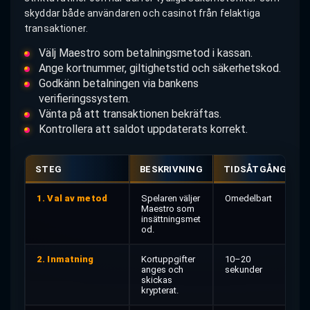
skyddar både användaren och casinot från felaktiga
transaktioner.
Välj Maestro som betalningsmetod i kassan.
Ange kortnummer, giltighetstid och säkerhetskod.
Godkänn betalningen via bankens
verifieringssystem.
Vänta på att transaktionen bekräftas.
Kontrollera att saldot uppdaterats korrekt.
STEG
BESKRIVNING
TIDSÅTGÅNG
1. Val av metod
Spelaren väljer
Omedelbart
Maestro som
insättningsmet
od.
2. Inmatning
Kortuppgifter
10–20
anges och
sekunder
skickas
krypterat.