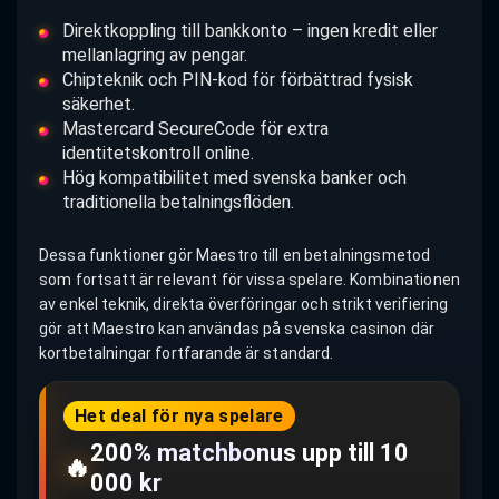
Direktkoppling till bankkonto – ingen kredit eller
mellanlagring av pengar.
Chipteknik och PIN-kod för förbättrad fysisk
säkerhet.
Mastercard SecureCode för extra
identitetskontroll online.
Hög kompatibilitet med svenska banker och
traditionella betalningsflöden.
Dessa funktioner gör Maestro till en betalningsmetod
som fortsatt är relevant för vissa spelare. Kombinationen
av enkel teknik, direkta överföringar och strikt verifiering
gör att Maestro kan användas på svenska casinon där
kortbetalningar fortfarande är standard.
Het deal för nya spelare
200% matchbonus upp till 10
🔥
000 kr