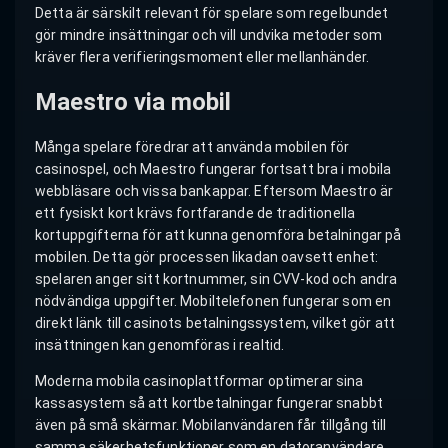
Detta är särskilt relevant för spelare som regelbundet
gör mindre insättningar och vill undvika metoder som
kräver flera verifieringsmoment eller mellanhänder.
Maestro via mobil
Många spelare föredrar att använda mobilen för
casinospel, och Maestro fungerar fortsatt bra i mobila
webbläsare och vissa bankappar. Eftersom Maestro är
ett fysiskt kort krävs fortfarande de traditionella
kortuppgifterna för att kunna genomföra betalningar på
mobilen. Detta gör processen likadan oavsett enhet:
spelaren anger sitt kortnummer, sin CVV-kod och andra
nödvändiga uppgifter. Mobiltelefonen fungerar som en
direkt länk till casinots betalningssystem, vilket gör att
insättningen kan genomföras i realtid.
Moderna mobila casinoplattformar optimerar sina
kassasystem så att kortbetalningar fungerar snabbt
även på små skärmar. Mobilanvändaren får tillgång till
samma säkerhetsfunktioner som en datoranvändare,