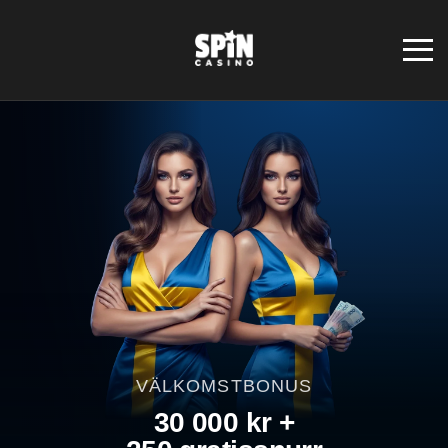
VÄLKOMSTBONUS
30 000 kr +