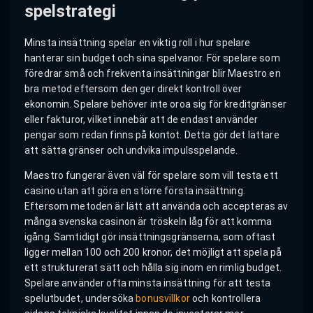
spelstrategi
Minsta insättning spelar en viktig roll i hur spelare
hanterar sin budget och sina spelvanor. För spelare som
föredrar små och frekventa insättningar blir Maestro en
bra metod eftersom den ger direkt kontroll över
ekonomin. Spelare behöver inte oroa sig för kreditgränser
eller fakturor, vilket innebär att de endast använder
pengar som redan finns på kontot. Detta gör det lättare
att sätta gränser och undvika impulsspelande.
Maestro fungerar även väl för spelare som vill testa ett
casino utan att göra en större första insättning.
Eftersom metoden är lätt att använda och accepteras av
många svenska casinon är tröskeln låg för att komma
igång. Samtidigt gör insättningsgränserna, som oftast
ligger mellan 100 och 200 kronor, det möjligt att spela på
ett strukturerat sätt och hålla sig inom en rimlig budget.
Spelare använder ofta minsta insättning för att testa
spelutbudet, undersöka
bonusvillkor
och kontrollera