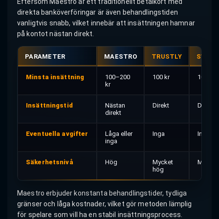
Eftersom Maestro är ett traditionellt betalkort med
direkta banköverföringar är även behandlingstiden
vanligtvis snabb, vilket innebär att insättningen hamnar
på kontot nästan direkt.
PARAMETER
MAESTRO
TRUSTLY
SWISH
Minsta insättning
100–200
100 kr
100 kr
kr
Insättningstid
Nästan
Direkt
Direkt
direkt
Eventuella avgifter
Låga eller
Inga
Inga
inga
Säkerhetsnivå
Hög
Mycket
Mycket
hög
Maestro erbjuder konstanta behandlingstider, tydliga
gränser och låga kostnader, vilket gör metoden lämplig
för spelare som vill ha en stabil insättningsprocess.