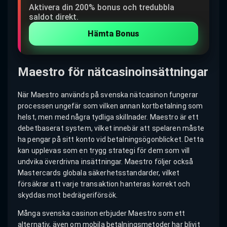
Aktivera din 200% bonus och tredubbla
saldot direkt.
Hämta Bonus
Maestro för nätcasinoinsättningar
När Maestro används på svenska nätcasinon fungerar
processen ungefär som vilken annan kortbetalning som
helst, men med några tydliga skillnader. Maestro är ett
debetbaserat system, vilket innebär att spelaren måste
ha pengar på sitt konto vid betalningsögonblicket. Detta
kan upplevas som en trygg strategi för dem som vill
undvika överdrivna insättningar. Maestro följer också
Mastercards globala säkerhetsstandarder, vilket
försäkrar att varje transaktion hanteras korrekt och
skyddas mot bedrägeriförsök.
Många svenska casinon erbjuder Maestro som ett
alternativ, även om mobila betalningsmetoder har blivit