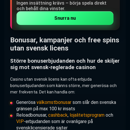
Ingen insättning krävs – börja spela direkt
och behåll dina vinster.
Snurra nu
Bonusar, kampanjer och free spins
utan svensk licens
Större bonuserbjudanden och hur de skiljer
sig mot svensk-reglerade casinon
Casino utan svensk licens kan ofta erbjuda
bonuserbjudanden som känns större, mer generösa och
mer frekventa. Det kan handla om:
Generösa
välkomstbonusar
som slår den svenska
gränsen på max 100 kr insats
Reloadbonusar,
cashback
,
lojalitetsprogram
och
VIP
-erbjudanden som är ovanligare på
svensklicensierade sajter