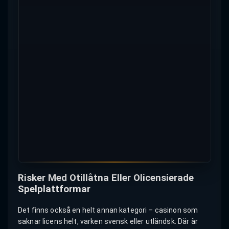
Risker Med Otillåtna Eller Olicensierade
Spelplattformar
Det finns också en helt annan kategori – casinon som
saknar licens helt, varken svensk eller utländsk. Där är