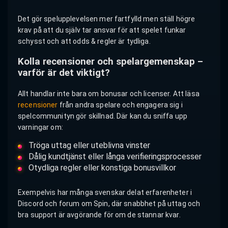
Det gör spelupplevelsen mer fartfylld men ställ högre
krav på att du själv tar ansvar för att spelet funkar
schysst och att odds & regler är tydliga.
Kolla recensioner och spelargemenskap –
varför är det viktigt?
Allt handlar inte bara om bonusar och licenser. Att läsa
recensioner
från andra spelare och engagera sig i
spelcommunityn gör skillnad. Där kan du sniffa upp
varningar om:
Tröga uttag eller uteblivna vinster
Dålig kundtjänst eller långa verifieringsprocesser
Otydliga regler eller konstiga bonusvillkor
Exempelvis har många svenskar delat erfarenheter i
Discord och forum om Spin, där snabbhet på uttag och
bra support är avgörande för om de stannar kvar.