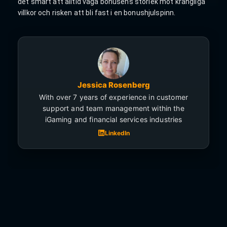
det smart att alltid väga bonusens storlek mot krångliga
villkor och risken att bli fast i en bonushjulspinn.
Jessica Rosenberg
With over 7 years of experience in customer
support and team management within the
iGaming and financial services industries
LinkedIn