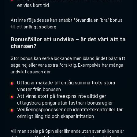
en viss kort tid.
Att inte följa dessa kan snabbt förvandla en “bra” bonus
till ett snårigt spelberg.
Bonusfällor att undvika – är det värt att ta
chansen?
Stor bonus kan verka lockande men ibland är det bäst att
säga nej eller vara extra försiktig. Exempelvis har många
undvikit casinon där:
Uttag är maxade till en låg summa trots stora
vinster från bonusen
Att vinna stort på freespins inte alltid ger
uttagsbara pengar utan fastnar i bonusregler
Verifieringsprocesser och identitetskontroller tar
orimligt lång tid och skapar irritation
Vill man spela på Spin eller liknande utan svensk licens är