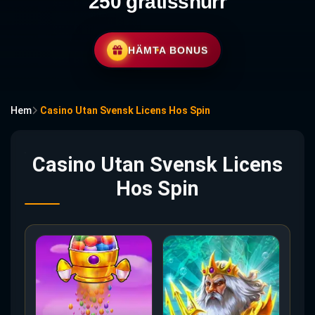
250 gratissnurr
HÄMTA BONUS
Hem
Casino Utan Svensk Licens Hos Spin
Casino Utan Svensk Licens
Hos Spin