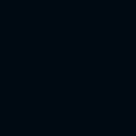
Support
support@spincasino-online.com