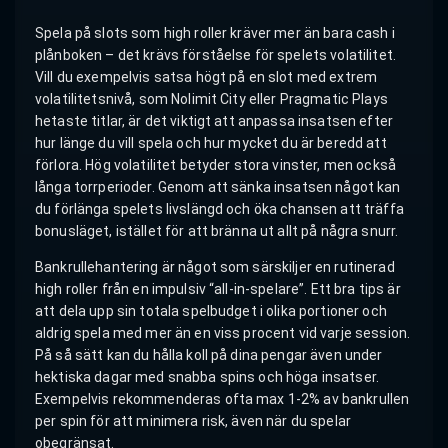
Spela på slots som high roller kräver mer än bara cash i
plånboken – det krävs förståelse för spelets volatilitet.
Vill du exempelvis satsa högt på en slot med extrem
volatilitetsnivå, som Nolimit City eller Pragmatic Plays
hetaste titlar, är det viktigt att anpassa insatsen efter
hur länge du vill spela och hur mycket du är beredd att
förlora. Hög volatilitet betyder stora vinster, men också
långa torrperioder. Genom att sänka insatsen något kan
du förlänga spelets livslängd och öka chansen att träffa
bonusläget, istället för att bränna ut allt på några snurr.
Bankrullehantering är något som särskiljer en rutinerad
high roller från en impulsiv “all-in-spelare”. Ett bra tips är
att dela upp sin totala spelbudget i olika portioner och
aldrig spela med mer än en viss procent vid varje session.
På så sätt kan du hålla koll på dina pengar även under
hektiska dagar med snabba spins och höga insatser.
Exempelvis rekommenderas ofta max 1-2% av bankrullen
per spin för att minimera risk, även när du spelar
obegränsat.