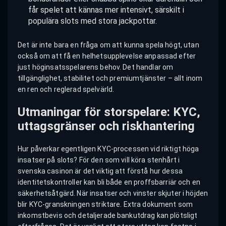
får spelet att kännas mer intensivt, särskilt i
populära slots med stora jackpottar.
Det är inte bara en fråga om att kunna spela högt, utan
också om att få en helhetsupplevelse anpassad efter
just höginsatsspelarens behov. Det handlar om
tillgänglighet, stabilitet och premiumtjänster – allt inom
en ren och reglerad spelvärld.
Utmaningar för storspelare: KYC,
uttagsgränser och riskhantering
Hur påverkar egentligen KYC-processen vid riktigt höga
insatser på slots? För den som vill köra stenhårt i
svenska casinon är det viktig att förstå hur dessa
identitetskontroller kan bli både en proffsbarriär och en
säkerhetsåtgärd. När insatser och vinster skjuter i höjden
blir KYC-granskningen striktare. Extra dokument som
inkomstbevis och detaljerade bankutdrag kan plötsligt