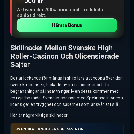
000 kr
Aktivera din 200% bonus och tredubbla
saldot direkt.
Hämta Bonus
Skillnader Mellan Svenska High
Roller-Casinon Och Olicensierade
Sajter
Det är lockande för många high rollers att hoppa över den
svenska licensen, lockade av stora bonusar och få
begränsningar på insättningar. Men detta kommer med
en rejäl baksida. Svenska casinon med Spelinspektionens
licens ger en trygghet och säkerhet som är svår att slå.
Här är några viktiga skillnader:
SVENSKA LICENSIERADE CASINON