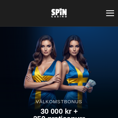
VÄLKOMSTBONUS
30 000 kr +