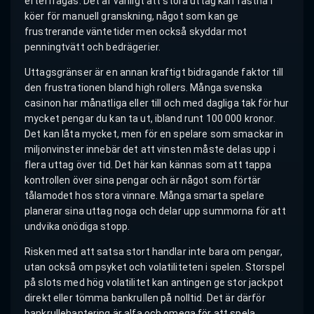
efterfrågas. Det är vanligt att stora uttag kan fastna i
köer för manuell granskning, något som kan ge
frustrerande väntetider men också skyddar mot
penningtvätt och bedrägerier.
Uttagsgränser är en annan kraftigt bidragande faktor till
den frustrationen bland high rollers. Många svenska
casinon har månatliga eller till och med dagliga tak för hur
mycket pengar du kan ta ut, ibland runt 100 000 kronor.
Det kan låta mycket, men för en spelare som smackar in
miljonvinster innebär det att vinsten måste delas upp i
flera uttag över tid. Det här kan kännas som att tappa
kontrollen över sina pengar och är något som förtär
tålamodet hos stora vinnare. Många smarta spelare
planerar sina uttag noga och delar upp summorna för att
undvika onödiga stopp.
Risken med att satsa stort handlar inte bara om pengar,
utan också om psyket och volatiliteten i spelen. Storspel
på slots med hög volatilitet kan antingen ge stor jackpot
direkt eller tömma bankrullen på nolltid. Det är därför
bankrullehantering är alfa och omega för att spela