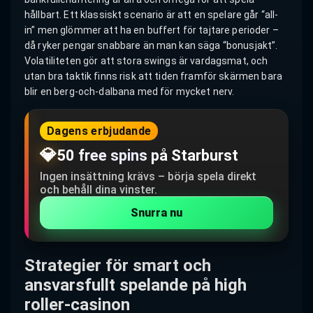
hållbart. Ett klassiskt scenario är att en spelare går “all-
in” men glömmer att ha en buffert för tajtare perioder –
då ryker pengar snabbare än man kan säga “bonusjakt”.
Volatiliteten gör att stora swings är vardagsmat, och
utan bra taktik finns risk att tiden framför skärmen bara
blir en berg-och-dalbana med för mycket nerv.
Dagens erbjudande
💎
50 free spins på Starburst
Ingen insättning krävs – börja spela direkt
och behåll dina vinster.
Snurra nu
Strategier för smart och
ansvarsfullt spelande på high
roller-casinon