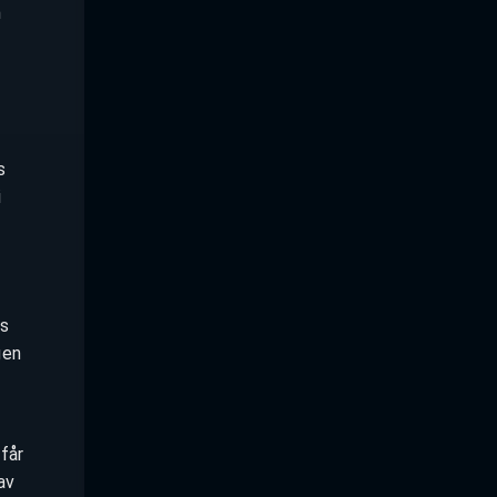
n
s
i
as
gen
 får
av