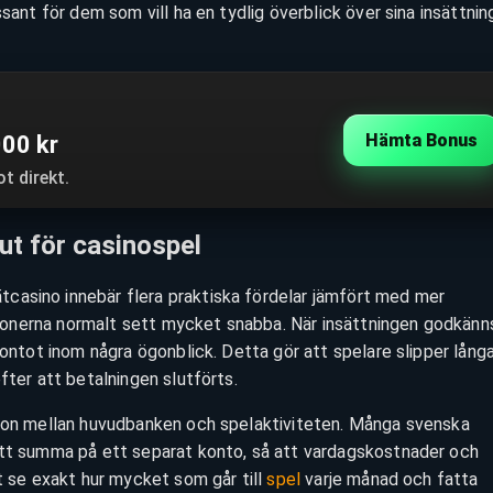
sant för dem som vill ha en tydlig överblick över sina insättnin
Hämta Bonus
000 kr
t direkt.
ut för casinospel
casino innebär flera praktiska fördelar jämfört med mer
ktionerna normalt sett mycket snabba. När insättningen godkänns
kontot inom några ögonblick. Detta gör att spelare slipper lång
fter att betalningen slutförts.
tion mellan huvudbanken och spelaktiviteten. Många svenska
att summa på ett separat konto, så att vardagskostnader och
tt se exakt hur mycket som går till
spel
varje månad och fatta