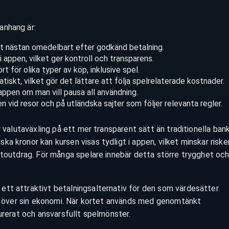
anhang är:
t nästan omedelbart efter godkänd betalning.
i appen, vilket ger kontroll och transparens.
t för olika typer av köp, inklusive spel.
iskt, vilket gör det lättare att följa spelrelaterade kostnader.
ppen om man vill pausa all användning.
 vid resor och på utländska sajter som följer relevanta regler.
r valutaväxling på ett mer transparent sätt än traditionella bank
a kronor kan kursen visas tydligt i appen, vilket minskar riske
ntoutdrag. För många spelare innebär detta större trygghet oc
tt attraktivt betalningsalternativ för den som värdesätter
ick över sin ekonomi. När kortet används med genomtänkt
urerat och ansvarsfullt spelmönster.