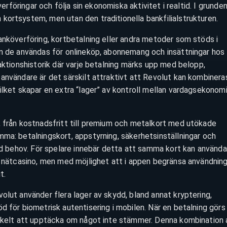
verföringar och följa sin ekonomiska aktivitet i realtid. I grunde
kortsystem, men utan den traditionella bankfilialstrukturen.
anköverföring, kortbetalning eller andra metoder som stöds i
an de användas för onlineköp, abonnemang och insättningar hos
saktionshistorik där varje betalning märks upp med belopp,
användare är det särskilt attraktivt att Revolut kan kombinera
ilket skapar en extra “lager” av kontroll mellan vardagsekonom
, från kostnadsfritt till premium och metalkort med utökade
ma: betalningskort, appstyrning, säkerhetsinställningar och
vid behov. För spelare innebär detta att samma kort kan använd
på nätcasino, men med möjlighet att i appen begränsa användnin
t.
olut använder flera lager av skydd, bland annat kryptering,
d för biometrisk autentisering i mobilen. När en betalning görs
enkelt att upptäcka om något inte stämmer. Denna kombination 