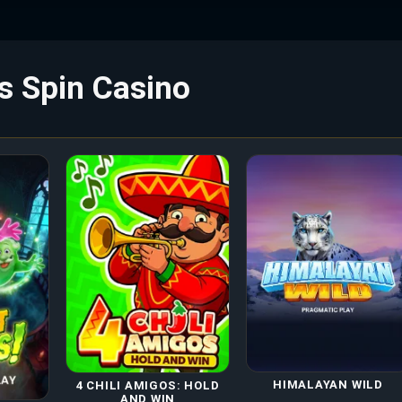
s Spin Casino
HIMALAYAN WILD
4 CHILI AMIGOS: HOLD
AND WIN