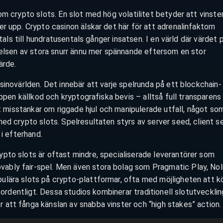
om crypto slots. En slot med hög volatilitet betyder att vinste
r upp. Crypto casinon älskar det här för att adrenalinfaktorn
ntals till hundratusentals gånger insatsen. I en värld där värdet 
evelsen av stora snurr ännu mer spännande eftersom en stor
ärde.
sinovärlden. Det innebär att varje spelrunda på ett blockchain-
öppen källkod och kryptografiska bevis – alltså full transparens
rt misstankar om riggade hjul och manipulerade utfall, något so
ed crypto slots. Spelresultaten styrs av server seed, client s
 i efterhand.
pto slots är oftast mindre, specialiserade leverantörer som
bly fair-spel. Men även stora bolag som Pragmatic Play, Nol
ulära slots på crypto-plattformar, ofta med möjligheten att k
n ordentligt. Dessa studios kombinerar traditionell slotutvecklin
att fånga känslan av snabba vinster och “high stakes” action.