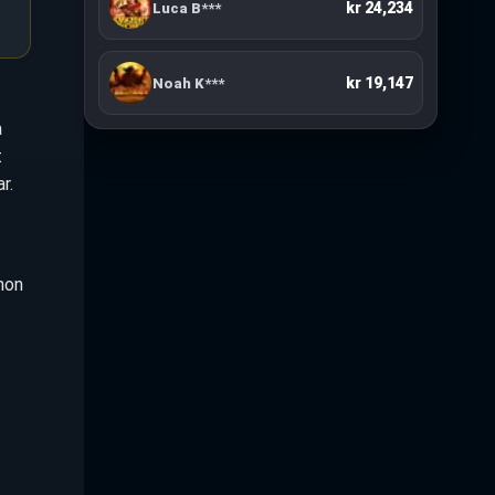
kr 19,195
Hugo J***
kr 24,234
Luca B***
a
t
r.
non
a