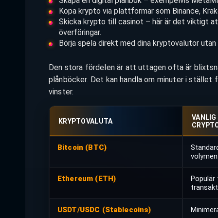
Skapa en digital plånbok – exempelvis MetaMask
Köpa krypto via plattformar som Binance, Kra
Skicka krypto till casinot – här är det viktigt at
överföringar.
Börja spela direkt med dina kryptovalutor utan 
Den stora fördelen är att uttagen ofta är blixtsn
plånböcker. Det kan handla om minuter i stället f
vinster.
VANLIG
KRYPTOVALUTA
CRYPTO
Bitcoin (BTC)
Standard
volymen 
Ethereum (ETH)
Populär 
transakt
USDT/USDC (Stablecoins)
Minimerar