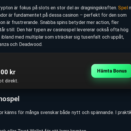
pton är fokus på slots en stor del av dragningskraften.
Spel
undor är fundamentet på dessa casinon – perfekt för den som
on är frustrerande. Snabba spins betyder mer action, fler
tår still. Den här typen av casinospel levererar också ofta hög
– ibland med multiplar som sträcker sig tusenfalt och uppåt,
nanza och Deadwood.
Hämta Bonus
000 kr
t direkt.
nospel
or känns för många svenskar både nytt och spännande. I prakti