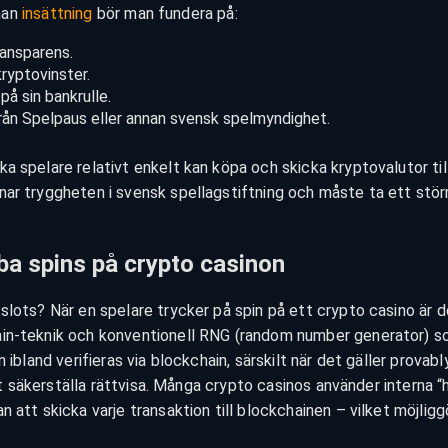
nnan
insättning
bör man fundera på:
ansparens.
kryptovinster.
på sin bankrulle.
rån Spelpaus eller annan svensk spelmyndighet.
a spelare relativt enkelt kan köpa och skicka kryptovalutor til
nar tryggheten i svensk spellagstiftning och måste ta ett stör
a spins på crypto casinon
slots? När en spelare trycker på spin på ett crypto casino är d
ain-teknik och konventionell RNG (random number generator) 
 ibland verifieras via blockchain, särskilt när det gäller provabl
att säkerställa rättvisa. Många crypto casinos använder interna “
 att skicka varje transaktion till blockchainen – vilket möjligg