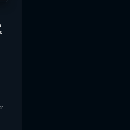
m
s
er