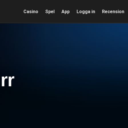
Casino
Spel
App
Logga in
Recension
rr