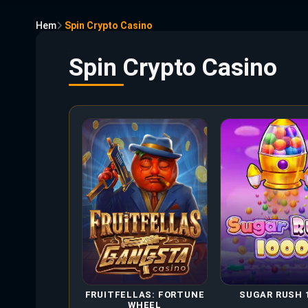
Hem
Spin Crypto Casino
Spin Crypto Casino
FRUITFELLAS: FORTUNE
SUGAR RUSH 
WHEEL