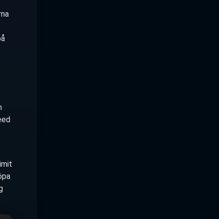
rna
på
m
eed
imit
öpa
g