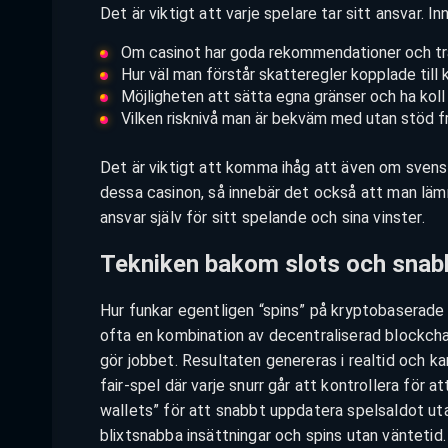
Det är viktigt att varje spelare tar sitt ansvar. I
Om casinot har goda rekommendationer och tr
Hur väl man förstår skatteregler kopplade till 
Möjligheten att sätta egna gränser och ha koll 
Vilken risknivå man är bekväm med utan stöd f
Det är viktigt att komma ihåg att även om svensk
dessa casinon, så innebär det också att man läm
ansvar själv för sitt spelande och sina vinster.
Tekniken bakom slots och snabb
Hur funkar egentligen “spins” på kryptobaserade 
ofta en kombination av decentraliserad blockch
gör jobbet. Resultaten genereras i realtid och kan
fair-spel där varje snurr går att kontrollera för 
wallets” för att snabbt uppdatera spelsaldot utan
blixtsnabba insättningar och spins utan väntetid.