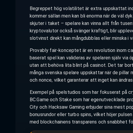
Begreppet hög volatilitet är extra uppskattat in
kommer sällan men kan bli enorma när de väl dyke
skjuter i taket – spelare kan vinna allt från tuse
kryptovalutor också svänger kraftigt, blir uppl
slotvinst direkt kan mångdubblas eller minska i v
Provably fair-konceptet är en revolution inom ca
baserat spel kan valideras av spelaren själv via 
utan att behöva lita blint på casinot. Det tar bo
många svenska spelare uppskattar när de pillar m
och nonce, vilket garanterar att inget kan ändras
Exempel på spelstudios som har fokuserat på cry
BC.Game och Stake som har egenutvecklade prova
City och Hacksaw Gaming erbjuder sina mest pop
bonusrundor eller turbo spins, vilket höjer pulse
med blockchainens transparens och snabbhet för 