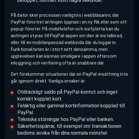
beloppet, normalt inom några sekunder.
På dator sker processen vanligtvis i webbläsaren, där
PayPal-fönstret antingen öppnas i en ny flik eller som ett
popup-fönster. På mobiltelefon och surfplatta kan du
antingen styras till PayPal-appen om den är installerad,
eller till en mobilanpassad webbsida där du loggar in.
Funktionaliteten är i stort sett densamma, men
upplevelsen kan kännas smidigare i appen eftersom
inloggning och verifiering ofta är snabbare där.
Det förekommer situationer där en PayPal-insättning inte
går igenom direkt. Vanliga orsaker är:
Otillräckligt saldo på PayPal-kontot och inget
korrekt kopplat kort.
Felaktig eller gammal kortinformation kopplad till
PayPal.
Tekniska störningar hos PayPal eller banken.
Säkerhetsspärrar, till exempel om transaktionen
bedöms avvika från dina normala mönster.