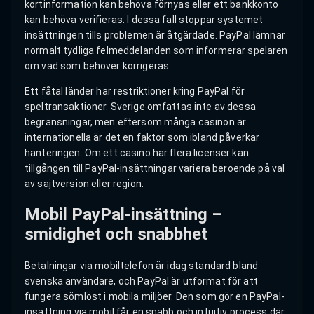
kortinformation kan behöva förnyas eller ett bankkonto
kan behöva verifieras. I dessa fall stoppar systemet
insättningen tills problemen är åtgärdade. PayPal lämnar
normalt tydliga felmeddelanden som informerar spelaren
om vad som behöver korrigeras.
Ett fåtal länder har restriktioner kring PayPal för
speltransaktioner. Sverige omfattas inte av dessa
begränsningar, men eftersom många casinon är
internationella är det en faktor som ibland påverkar
hanteringen. Om ett casino har flera licenser kan
tillgången till PayPal-insättningar variera beroende på val
av sajtversion eller region.
Mobil PayPal-insättning –
smidighet och snabbhet
Betalningar via mobiltelefon är idag standard bland
svenska användare, och PayPal är utformat för att
fungera sömlöst i mobila miljöer. Den som gör en PayPal-
insättning via mobil får en snabb och intuitiv process där