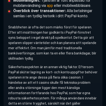
Mobilvänlighet:
Tjänsten är fullt anpassad för
mobilanvändning via
app
eller mobilwebbläsare.
Överblick över transaktioner:
Alla betalningar
samlas i en tydlig historik i ditt PayPal-konto.
Snabbheten är ofta det som märks först för spelaren.
Efter att insättningen har godkänts i PayPal-fönstret
syns beloppet i regel direkt på spelkontot. Detta gör att
spelaren slipper väntetider och kan planera sitt spelande
mer effektivt. Om man jämför med traditionella
banköverföringar, som kan ta en eller flera bankdagar, blir
skillnaden tydlig.
Säkerhetsaspekten är en annan viktig faktor. Eftersom
PayPal sköter lagring av kort- och kontouppgifter behöver
spelaren inte ange dessa på flera olika casinon. I
händelse av att ett casino skulle få tekniska problem
eller andra störningar ligger den mest känsliga
informationen fortfarande hos PayPal, som har egna
robusta säkerhetssystem. För många användare innebär
detta en större trygghet, särskilt när det gäller