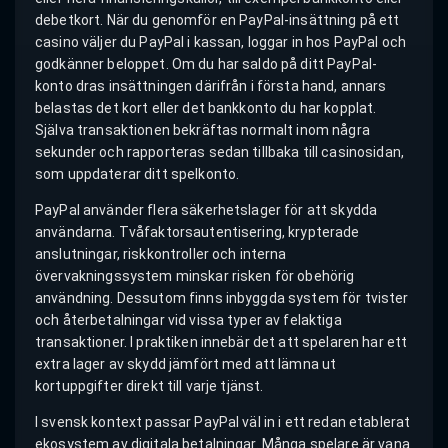
debetkort. När du genomför en PayPal-insättning på ett
casino väljer du PayPal i kassan, loggar in hos PayPal och
godkänner beloppet. Om du har saldo på ditt PayPal-
konto dras insättningen därifrån i första hand, annars
belastas det kort eller det bankkonto du har kopplat.
Själva transaktionen bekräftas normalt inom några
sekunder och rapporteras sedan tillbaka till casinosidan,
som uppdaterar ditt spelkonto.
PayPal använder flera säkerhetslager för att skydda
användarna. Tvåfaktorsautentisering, krypterade
anslutningar, riskkontroller och interna
övervakningssystem minskar risken för obehörig
användning. Dessutom finns inbyggda system för tvister
och återbetalningar vid vissa typer av felaktiga
transaktioner. I praktiken innebär det att spelaren har ett
extra lager av skydd jämfört med att lämna ut
kortuppgifter direkt till varje tjänst.
I svensk kontext passar PayPal väl in i ett redan etablerat
ekosystem av digitala betalningar. Många spelare är vana