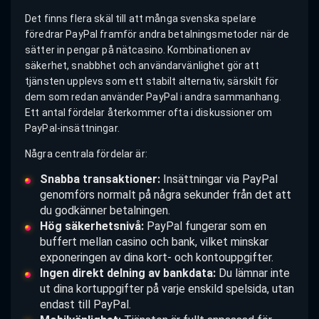
Det finns flera skäl till att många svenska spelare
föredrar PayPal framför andra betalningsmetoder när de
sätter in pengar på nätcasino. Kombinationen av
säkerhet, snabbhet och användarvänlighet gör att
tjänsten upplevs som ett stabilt alternativ, särskilt för
dem som redan använder PayPal i andra sammanhang.
Ett antal fördelar återkommer ofta i diskussioner om
PayPal-insättningar.
Några centrala fördelar är:
Snabba transaktioner:
Insättningar via PayPal
genomförs normalt på några sekunder från det att
du godkänner betalningen.
Hög säkerhetsnivå:
PayPal fungerar som en
buffert mellan casino och bank, vilket minskar
exponeringen av dina kort- och kontouppgifter.
Ingen direkt delning av bankdata:
Du lämnar inte
ut dina kortuppgifter på varje enskild spelsida, utan
endast till PayPal.