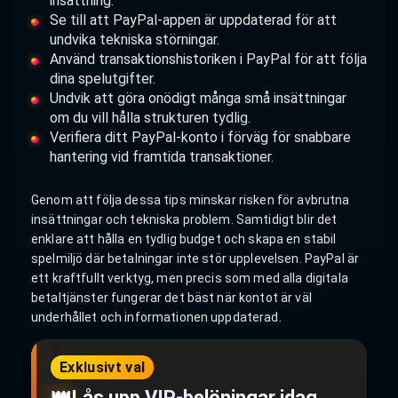
insättning.
Se till att PayPal-appen är uppdaterad för att
undvika tekniska störningar.
Använd transaktionshistoriken i PayPal för att följa
dina spelutgifter.
Undvik att göra onödigt många små insättningar
om du vill hålla strukturen tydlig.
Verifiera ditt PayPal-konto i förväg för snabbare
hantering vid framtida transaktioner.
Genom att följa dessa tips minskar risken för avbrutna
insättningar och tekniska problem. Samtidigt blir det
enklare att hålla en tydlig budget och skapa en stabil
spelmiljö där betalningar inte stör upplevelsen. PayPal är
ett kraftfullt verktyg, men precis som med alla digitala
betaltjänster fungerar det bäst när kontot är väl
underhållet och informationen uppdaterad.
Exklusivt val
👑
Lås upp VIP-belöningar idag