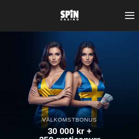
VÄLKOMSTBONUS
30 000 kr +