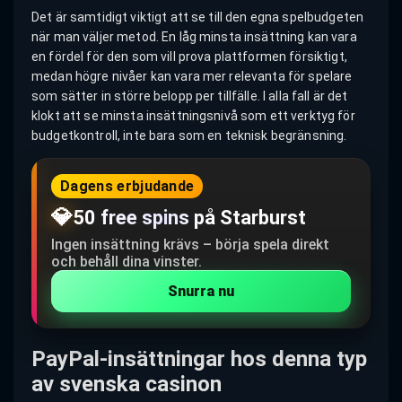
Det är samtidigt viktigt att se till den egna spelbudgeten
när man väljer metod. En låg minsta insättning kan vara
en fördel för den som vill prova plattformen försiktigt,
medan högre nivåer kan vara mer relevanta för spelare
som sätter in större belopp per tillfälle. I alla fall är det
klokt att se minsta insättningsnivå som ett verktyg för
budgetkontroll, inte bara som en teknisk begränsning.
Dagens erbjudande
💎
50 free spins på Starburst
Ingen insättning krävs – börja spela direkt
och behåll dina vinster.
Snurra nu
PayPal-insättningar hos denna typ
av svenska casinon