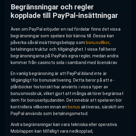
Begränsningar och regler
kopplade till PayPal-insättningar
Även om PayPal erbjuder en rad fördelar finns det vissa
begränsningar som spelare bör känna till. Dessa kan
påverka såväl insättningsbelopp som
bonusvillkor
,
betalningsstruktur och tillgänglighet. I vissa fall beror
begränsningarna på PayPals egna regler, medan andra
kommer från casinots sida i samband med licenskrav.
En vanlig begränsning är att PayPal ibland inte är
tillgängligt för bonusaktivering. Detta beror på att e-
plånböcker historiskt har använts i vissa typer av
bonusmissbruk, vilket gjort att många aktörer begränsat
dem för bonuserbjudanden. Det innebär att spelaren bör
kontrollera villkoren innan en
bonus
aktiveras, särskilt om
PayPal används som betalningsmetod.
Andra begränsningar kan vara tekniska eller operativa.
Mobilappen kan tillfälligt vara nedkopplad,