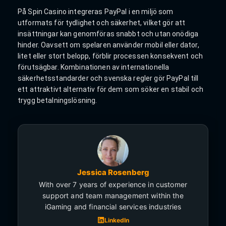
På Spin Casino integreras PayPal i en miljö som
utformats för tydlighet och säkerhet, vilket gör att
insättningar kan genomföras snabbt och utan onödiga
hinder. Oavsett om spelaren använder mobil eller dator,
litet eller stort belopp, förblir processen konsekvent och
förutsägbar. Kombinationen av internationella
säkerhetsstandarder och svenska regler gör PayPal till
ett attraktivt alternativ för dem som söker en stabil och
trygg betalningslösning.
Jessica Rosenberg
With over 7 years of experience in customer
support and team management within the
iGaming and financial services industries
LinkedIn