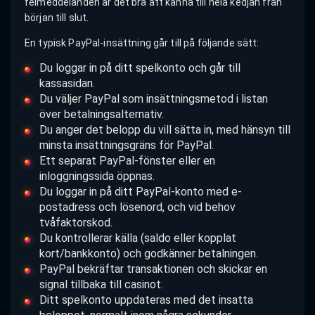
felmeddelanden är det bra att känna till hela kedjan från
början till slut.
En typisk PayPal-insättning går till på följande sätt:
Du loggar in på ditt spelkonto och går till
kassasidan.
Du väljer PayPal som insättningsmetod i listan
över betalningsalternativ.
Du anger det belopp du vill sätta in, med hänsyn till
minsta insättningsgräns för PayPal.
Ett separat PayPal-fönster eller en
inloggningssida öppnas.
Du loggar in på ditt PayPal-konto med e-
postadress och lösenord, och vid behov
tvåfaktorskod.
Du kontrollerar källa (saldo eller kopplat
kort/bankkonto) och godkänner betalningen.
PayPal bekräftar transaktionen och skickar en
signal tillbaka till casinot.
Ditt spelkonto uppdateras med det insatta